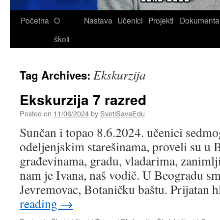
Skip
Početna
O
Nastava
Učenici
Projekti
Dokumenta
to
školi
content
Ekskurzija
Tag Archives:
Ekskurzija 7 razred
Posted on
11/06/2024
by
SvetiSavaEdu
Sunčan i topao 8.6.2024. učenici sedmo
odeljenjskim starešinama, proveli su u 
građevinama, gradu, vladarima, zanimlji
nam je Ivana, naš vodič. U Beogradu sm
Jevremovac, Botaničku baštu. Prijatan 
reading
→