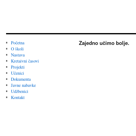
Zajedno učimo bolje.
Početna
O školi
Nastava
Kretaivni časovi
Projekti
Učenici
Dokumenta
Javne nabavke
Udžbenici
Kontakt