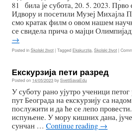
81 била је субота, 20. 5. 2023. Прво
Идвору и посетили Музеј Михајла 
смо кратак филм о овом нашем науч
се свидела прича о мајци Олимпиј
→
Posted in
Školski život
|
Tagged
Ekskurzija
,
Školski život
|
Comme
Екскурзија пети разред
Posted on
14/05/2023
by
SvetiSavaEdu
У суботу рано ујутро ученици петог
пут Београда на екскурзију са надом
послужити и да ће се лепо провести
испуњене. У мору кишних дана, јуче 
сунчан …
Continue reading
→