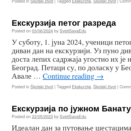
Posted in
Školski život
|
Tagged
Ekskurzija
,
Školski život
|
Comme
Екскурзија петог разреда
Posted on
03/06/2024
by
SvetiSavaEdu
У суботу, 1. јуна 2024, ученици пето
диван дан на екскурзији. Уз пуно ди
доста лепих садржаја угостио их је 
Београд. Петаци су, по доласку у Бе
Авале …
Continue reading
→
Posted in
Školski život
|
Tagged
Ekskurzija
,
Školski život
|
Comme
Екскурзија по јужном Банату
Posted on
22/05/2023
by
SvetiSavaEdu
Идеалан дан за путовање шестацим