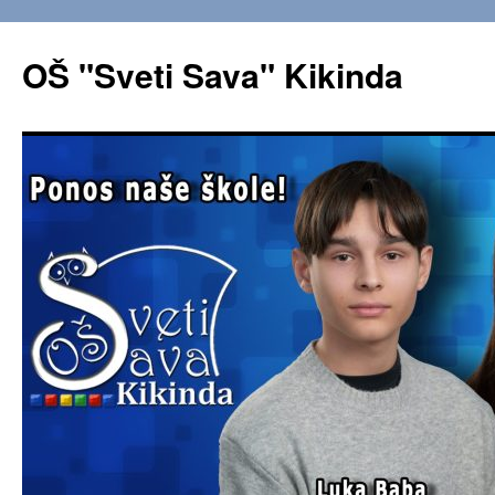
OŠ "Sveti Sava" Kikinda