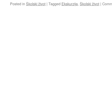
Posted in
Školski život
|
Tagged
Ekskurzija
,
Školski život
|
Comme