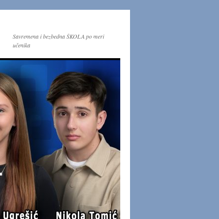
Savremena i bezbedna ŠKOLA po meri
učenika