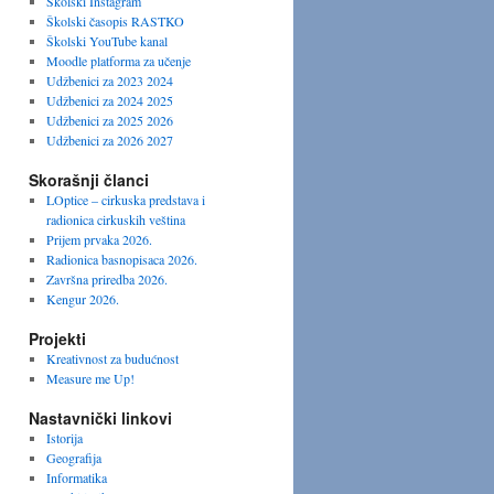
Školski Instagram
Školski časopis RASTKO
Školski YouTube kanal
Moodle platforma za učenje
Udžbenici za 2023 2024
Udžbenici za 2024 2025
Udžbenici za 2025 2026
Udžbenici za 2026 2027
Skorašnji članci
LOptice – cirkuska predstava i
radionica cirkuskih veština
Prijem prvaka 2026.
Radionica basnopisaca 2026.
Završna priredba 2026.
Kengur 2026.
Projekti
Kreativnost za budućnost
Measure me Up!
Nastavnički linkovi
Istorija
Geografija
Informatika