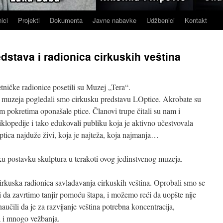
ici
Projekti
Dokumenta
Javne nabavke
Udžbenici
Kontakt
dstava i radionica cirkuskih veština
ničke radionice posetili su Muzej „Tera“.
 muzeja pogledali smo cirkusku predstavu LOptice. Akrobate su
jim pokretima oponašale ptice. Članovi trupe čitali su nam i
klopedije i tako edukovali publiku koja je aktivno učestvovala
ptica najduže živi, koja je najteža, koja najmanja…
u postavku skulptura u terakoti ovog jedinstvenog muzeja.
cirkuska radionica savladavanja cirkuskih veština. Oprobali smo se
i da zavrtimo tanjir pomoću štapa, i možemo reći da uopšte nije
aučili da je za razvijanje veština potrebna koncentracija,
a i mnogo vežbanja.