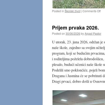
on
Posted in
Školski život
|
Comments Off
LOp
–
cir
Prijem prvaka 2026.
pre
i
Posted on
30/06/2026
by
Arpad Pastor
rad
cir
U utorak, 23. juna 2026, održan je 
veš
naše škole, zajedno sa svojim učite
program, koji se budućim prvacima, 
i roditeljima poželela dobrodošlicu,
plesalo, budući učenici naše škole su
Podelili smo poklončiće, pojeli bombon
Dragana i Jasmina će se pobrinuti d
Dragi prvaci, dobro došli u Osnovn