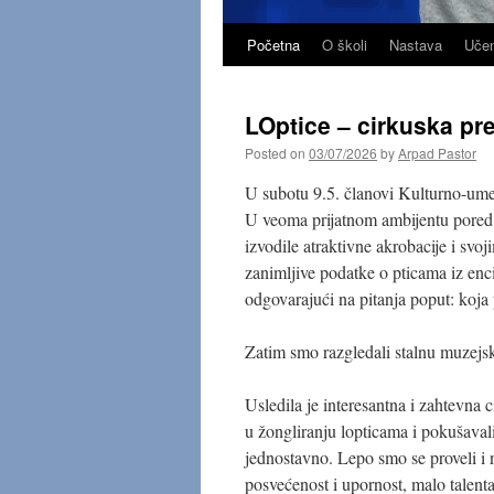
Početna
O školi
Nastava
Učen
Skip
to
LOptice – cirkuska pre
content
Posted on
03/07/2026
by
Arpad Pastor
U subotu 9.5. članovi Kulturno-umet
U veoma prijatnom ambijentu pored
izvodile atraktivne akrobacije i svo
zanimljive podatke o pticama iz enci
odgovarajući na pitanja poput: koja 
Zatim smo razgledali stalnu muzejsk
Usledila je interesantna i zahtevna 
u žongliranju lopticama i pokušaval
jednostavno. Lepo smo se proveli i n
posvećenost i upornost, malo talent