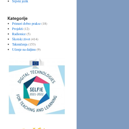
Srpski jezik
Kategorije
Primeri dobre prakse
(18)
Projekti
(12)
Radionice
(5)
Školski život
(414)
Takmičenja
(153)
Učenje na daljinu
(9)