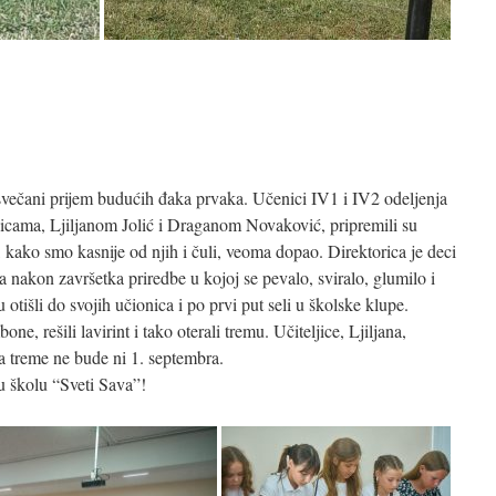
tice
kuska
dstava
ionica
kuskih
svečani prijem budućih đaka prvaka. Učenici IV1 i IV2 odeljenja
tina
ljicama, Ljiljanom Jolić i Draganom Novaković, pripremili su
kako smo kasnije od njih i čuli, veoma dopao. Direktorica je deci
 a nakon završetka priredbe u kojoj se pevalo, sviralo, glumilo i
 otišli do svojih učionica i po prvi put seli u školske klupe.
e, rešili lavirint i tako oterali tremu. Učiteljice, Ljiljana,
a treme ne bude ni 1. septembra.
u školu “Sveti Sava”!