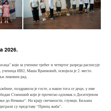
jem
aka
6.
a 2026.
аца” који за ученике трећег и четвртог разреда расписује
 ученица ИВ2, Маша Вранковић, освојила је 2. место.
ољи ликовни рад.
бине, поздравила је госте, а након тога се деци, у име
бодан Станишић који је прочитао одломак о Доситејевом
ње до Немање“. На крају свечаности, глумци, Биљана
диграли су представу “Принц жаба”.