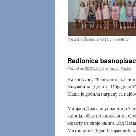
on
Posted in
Školski život
|
Comments Off
Pri
prv
202
Radionica basnopisac
Posted on
30/06/2026
by
Arpad Pastor
На конкурсу “Радионица баснопис
Задужбина “Доситеј Обрадовић”,
Маша је добила награду за најб
Мирјана Драгаш, управница Задуж
жирија, обратио књижевник Сло
животу из своје књиге „Од Нема
Митровић и Дејан Стојаковић, о