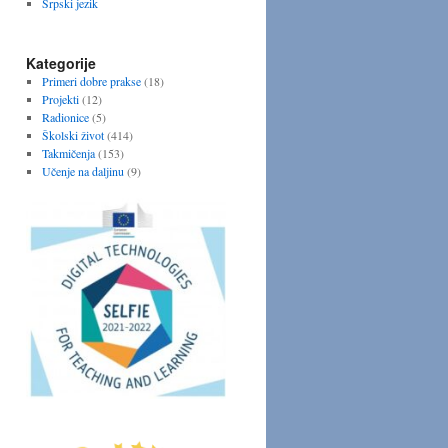
Srpski jezik
Kategorije
Primeri dobre prakse
(18)
Projekti
(12)
Radionice
(5)
Školski život
(414)
Takmičenja
(153)
Učenje na daljinu
(9)