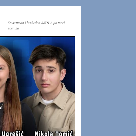
Savremena i bezbedna ŠKOLA po meri
učenika