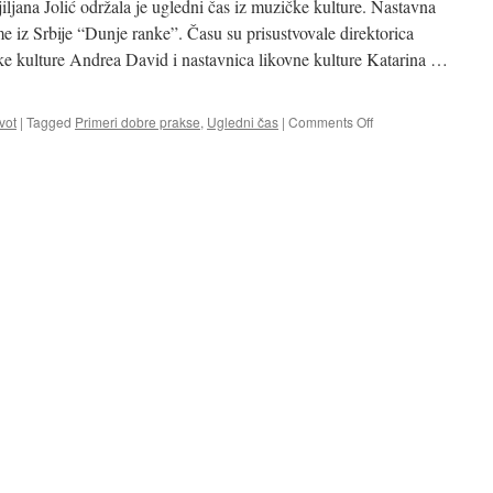
iljana Jolić održala je ugledni čas iz muzičke kulture. Nastavna
e iz Srbije “Dunje ranke”. Času su prisustvovale direktorica
e kulture Andrea David i nastavnica likovne kulture Katarina …
on
vot
|
Tagged
Primeri dobre prakse
,
Ugledni čas
|
Comments Off
Ugledni
čas
–
Dunje
ranke