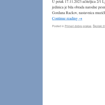
U petak 17.11.2023.učiteljica 2/1 Lj
jedinica je bila obrada narodne pesm
Gordana Rackov, nastavnica muzičk
Continue reading
→
Posted in
Primeri dobre prakse
,
Školski ži