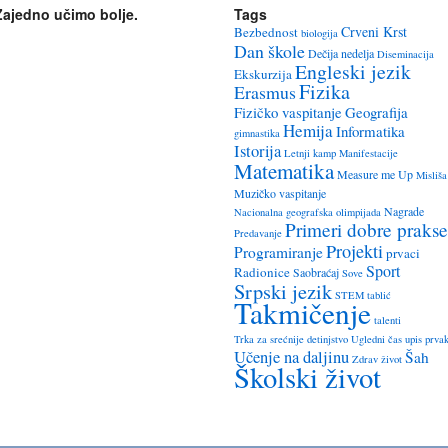
Zajedno učimo bolje.
Tags
Crveni Krst
Bezbednost
biologija
Dan škole
Dečija nedelja
Diseminacija
Engleski jezik
Ekskurzija
Fizika
Erasmus
Fizičko vaspitanje
Geografija
Hemija
Informatika
gimnastika
Istorija
Letnji kamp
Manifestacije
Matematika
Measure me Up
Misliša
Muzičko vaspitanje
Nagrade
Nacionalna geografska olimpijada
Primeri dobre prakse
Predavanje
Projekti
Programiranje
prvaci
Sport
Radionice
Saobraćaj
Sove
Srpski jezik
STEM
tablić
Takmičenje
talenti
Trka za srećnije detinjstvo
Ugledni čas
upis prva
Učenje na daljinu
Šah
Zdrav život
Školski život