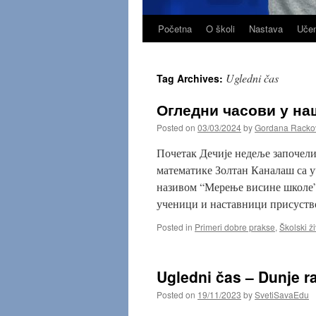
Početna
O školi
Nastava
Učen
Skip
to
Ugledni čas
Tag Archives:
content
Огледни часови у на
Posted on
03/03/2024
by
Gordana Racko
Почетак Дечије недеље започели
математике Золтан Каналаш са у
називом “Мерење висине школе”
ученици и наставници присуст
Posted in
Primeri dobre prakse
,
Školski ži
Ugledni čas – Dunje r
Posted on
19/11/2023
by
SvetiSavaEdu