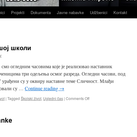
ici
Projekti
Dokumenta
Javne nabavke
Udžbenici
Kontakt
шој школи
v
 смо огледним часовима које је реализовао наставник
ченицима три одељења осмог разреда. Огледни часови, под
 урађени су у оквиру наставне теме Сличност. Млађи
вовали су …
Continue reading
→
on
vot
|
Tagged
Školski život
,
Ugledni čas
|
Comments Off
Огледни
часови
у
anke
нашој
школи