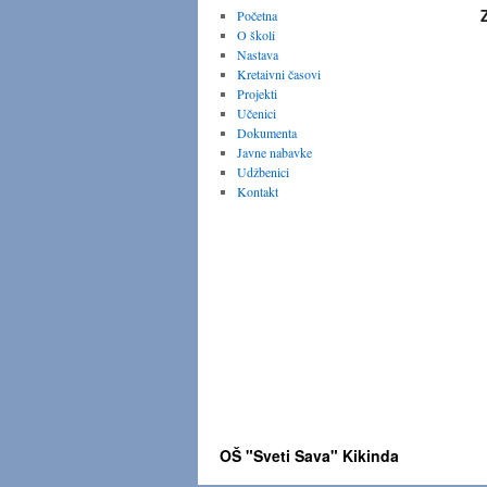
Početna
O školi
Nastava
Kretaivni časovi
Projekti
Učenici
Dokumenta
Javne nabavke
Udžbenici
Kontakt
OŠ "Sveti Sava" Kikinda