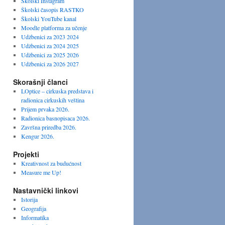
Školski Instagram
Školski časopis RASTKO
Školski YouTube kanal
Moodle platforma za učenje
Udžbenici za 2023 2024
Udžbenici za 2024 2025
Udžbenici za 2025 2026
Udžbenici za 2026 2027
Skorašnji članci
LOptice – cirkuska predstava i
radionica cirkuskih veština
Prijem prvaka 2026.
Radionica basnopisaca 2026.
Završna priredba 2026.
Kengur 2026.
Projekti
Kreativnost za budućnost
Measure me Up!
Nastavnički linkovi
Istorija
Geografija
Informatika