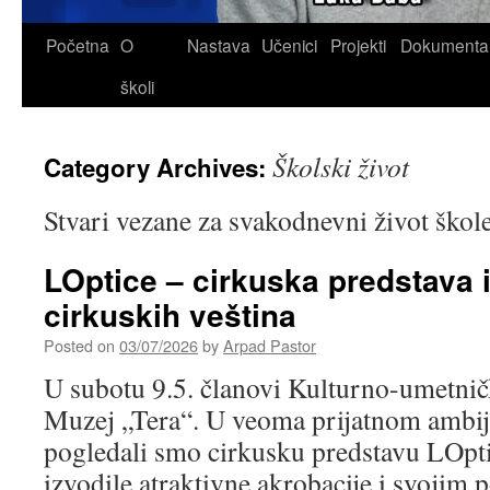
Skip
Početna
O
Nastava
Učenici
Projekti
Dokumenta
to
školi
content
Školski život
Category Archives:
Stvari vezane za svakodnevni život škol
LOptice – cirkuska predstava i
cirkuskih veština
Posted on
03/07/2026
by
Arpad Pastor
U subotu 9.5. članovi Kulturno-umetničk
Muzej „Tera“. U veoma prijatnom ambi
pogledali smo cirkusku predstavu LOpti
izvodile atraktivne akrobacije i svojim