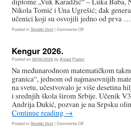
diplome „Vuk Karadžić“ – Luka Baba, Ni
Nikola Tomić i Una Ugrešić; đak genera
učenici koji su osvojili jedno od prva 
on
Posted in
Školski život
|
Comments Off
Završna
priredba
2026.
Kengur 2026.
Posted on
08/06/2026
by
Arpad Pastor
Na međunarodnom matematičkom takmi
granica“, jednom od najmasovnijih mat
na svetu, učestvovalo je više desetina h
i srednjih škola širom Srbije. Učenik V3
Andrija Dukić, pozvan je na Srpsku ol
Continue reading
→
on
Posted in
Školski život
|
Comments Off
Kengur