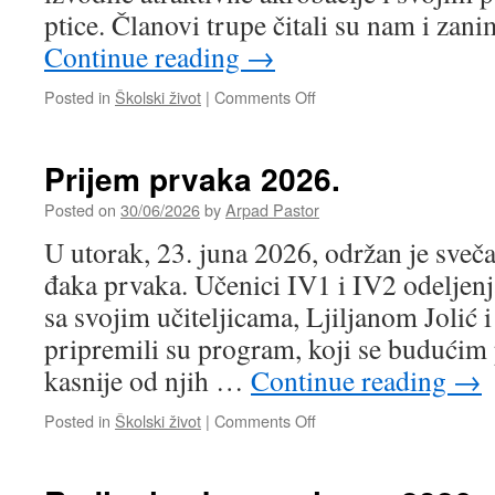
ptice. Članovi trupe čitali su nam i zan
Continue reading
→
on
Posted in
Školski život
|
Comments Off
LOptice
–
cirkuska
Prijem prvaka 2026.
predstava
i
Posted on
30/06/2026
by
Arpad Pastor
radionica
U utorak, 23. juna 2026, održan je sveč
cirkuskih
veština
đaka prvaka. Učenici IV1 i IV2 odeljenj
sa svojim učiteljicama, Ljiljanom Jolić
pripremili su program, koji se budućim
kasnije od njih …
Continue reading
→
on
Posted in
Školski život
|
Comments Off
Prijem
prvaka
2026.