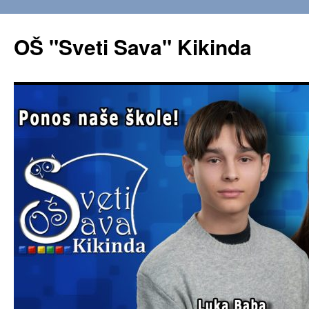
OŠ "Sveti Sava" Kikinda