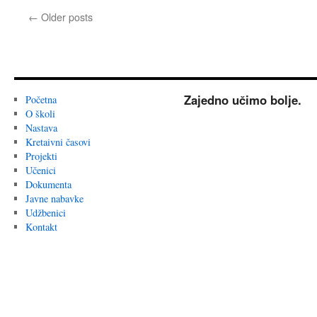
2026.
←
Older posts
Zajedno učimo bolje.
Početna
O školi
Nastava
Kretaivni časovi
Projekti
Učenici
Dokumenta
Javne nabavke
Udžbenici
Kontakt