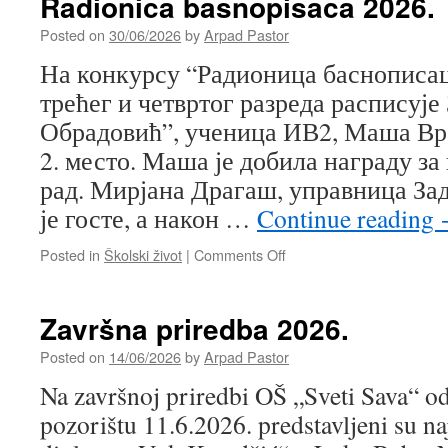
Radionica basnopisaca 2026.
Posted on
30/06/2026
by
Arpad Pastor
На конкурсу “Радионица баснописаца
трећег и четвртог разреда расписуј
Обрадовић”, ученица ИВ2, Маша Вра
2. место. Маша је добила награду з
рад. Мирјана Драгаш, управница За
је госте, а након …
Continue reading
on
Posted in
Školski život
|
Comments Off
Radionica
basnopisaca
2026.
Završna priredba 2026.
Posted on
14/06/2026
by
Arpad Pastor
Na završnoj priredbi OŠ „Sveti Sava“ 
pozorištu 11.6.2026. predstavljeni su naj