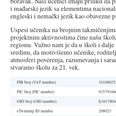
boravak. Naši učenici imaju priliku da 
i mađarski jezik sa elementima nacional
engleski i nemački jezik kao obavezne 
Uspesi učenika na brojnim takmičenjim
projektnim aktivnostima čine našu ško
regionu. Važno nam je da u školi i dalje
sredinu, da motivišemo učenike, roditelj
atmosferi poverenja, razumevanja i sar
stvaramo školu za 21. vek.
PIB broj (VAT number)
10108025
PIC broj (PIC number)
91579106
OID broj (OID number)
E1017804
eTwinning ID number
208023