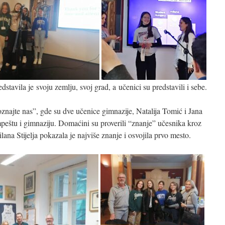
stavila je svoju zemlju, svoj grad, a učenici su predstavili i sebe.
znajte nas”, gde su dve učenice gimnazije, Natalija Tomić i Jana
peštu i gimnaziju. Domaćini su proverili “znanje” učesnika kroz
na Stijelja pokazala je najviše znanje i osvojila prvo mesto.