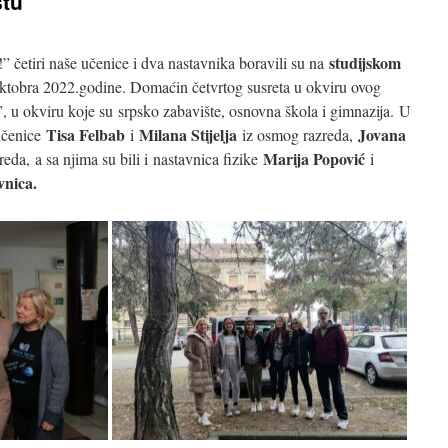
štu
studijskom
!” četiri naše učenice i dva nastavnika boravili su na
ktobra 2022.godine. Domaćin četvrtog susreta u okviru ovog
”, u okviru koje su srpsko zabavište, osnovna škola i gimnazija. U
Tisa Felbab
Milana Stijelja
Jovana
učenice
i
iz osmog razreda,
Marija Popović
eda, a sa njima su bili i nastavnica fizike
i
vnica.