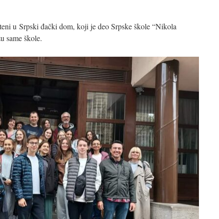
šteni u Srpski đački dom, koji je deo Srpske škole “Nikola
zu same škole.