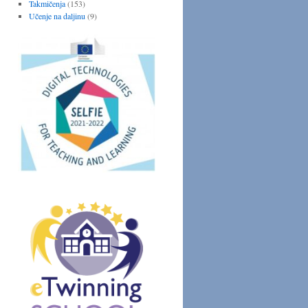
Takmičenja
(153)
Učenje na daljinu
(9)