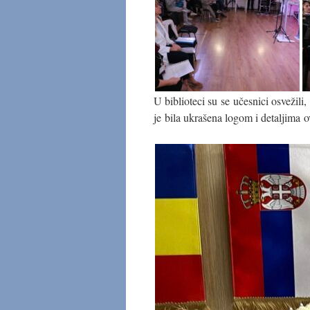
U biblioteci su se učesnici osvežili,
je bila ukrašena logom i detaljima o