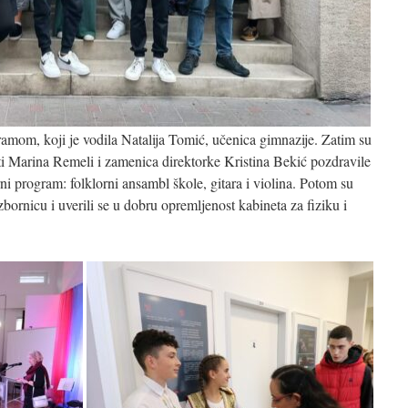
amom, koji je vodila Natalija Tomić, učenica gimnazije. Zatim su
i Marina Remeli i zamenica direktorke Kristina Bekić pozdravile
rni program: folklorni ansambl škole, gitara i violina. Potom su
 zbornicu i uverili se u dobru opremljenost kabineta za fiziku i