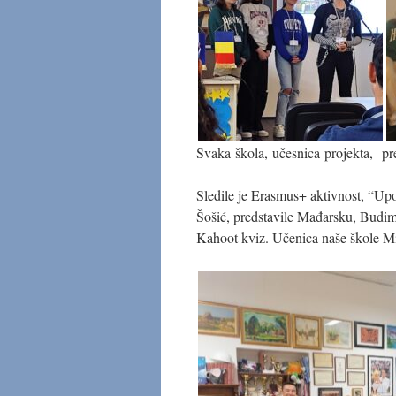
Svaka škola, učesnica projekta, pred
Sledile je Erasmus+ aktivnost, “Upo
Šošić, predstavile Mađarsku, Budim
Kahoot kviz. Učenica naše škole Mila