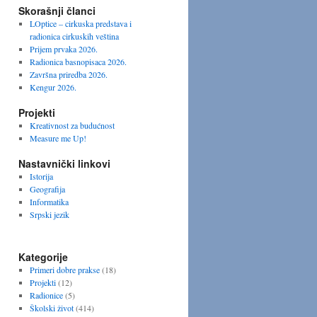
Skorašnji članci
LOptice – cirkuska predstava i
radionica cirkuskih veština
Prijem prvaka 2026.
Radionica basnopisaca 2026.
Završna priredba 2026.
Kengur 2026.
Projekti
Kreativnost za budućnost
Measure me Up!
Nastavnički linkovi
Istorija
Geografija
Informatika
Srpski jezik
Kategorije
Primeri dobre prakse
(18)
Projekti
(12)
Radionice
(5)
Školski život
(414)