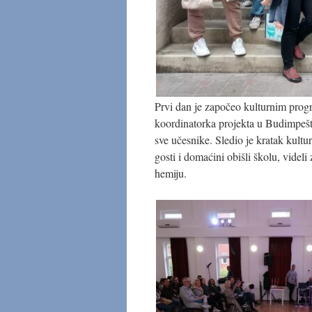
Prvi dan je započeo kulturnim progr
koordinatorka projekta u Budimpešt
sve učesnike. Sledio je kratak kultu
gosti i domaćini obišli školu, videli
hemiju.