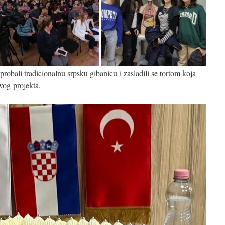
 probali tradicionalnu srpsku gibanicu i zasladili se tortom koja
vog projekta.