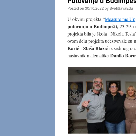
Putovanje u Budimpe
Posted on
30/10/2022
by
SvetiSavaEdu
U okviru projekta “
Measure me Up
putovanju u Budimpešti,
23-29. o
projekta bila je škola “Nikola Tesla
ovom delu projekta učestvovale su 
Karić
Staša Blažić
i
iz sedmog razr
Danilo Boro
nastavnik matematike