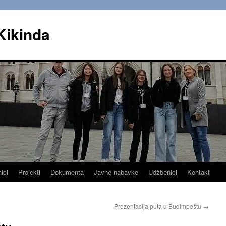
Kikinda
ici
Projekti
Dokumenta
Javne nabavke
Udžbenici
Kontakt
Prezentacija puta u Budimpeštu
→