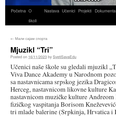
Skip
Početna
O
Nastava
Učenici
Projekti
Dokumenta
to
školi
content
←
Мали сајам спорта
Mjuzikl “Tri”
Posted on
16/11/2023
by
SvetiSavaEdu
Učenici naše škole su gledali mjuzikl ,,T
Viva Dance Akademy u Narodnom pozoriš
sa nastavnicama srpskog jezika Dragi
Herceg, nastavnicom likovne kulture K
nastavnicom muzičke kulture Andreom 
fizičkog vaspitanja Borisom Kneževević
tri mlade balerine (Srpkinja, Hrvatica 