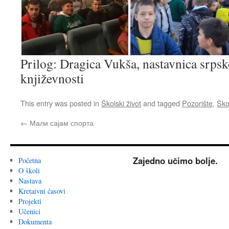
Prilog: Dragica Vukša, nastavnica srpsk
književnosti
This entry was posted in
Školski život
and tagged
Pozorište
,
Škol
←
Мали сајам спорта
Zajedno učimo bolje.
Početna
O školi
Nastava
Kretaivni časovi
Projekti
Učenici
Dokumenta