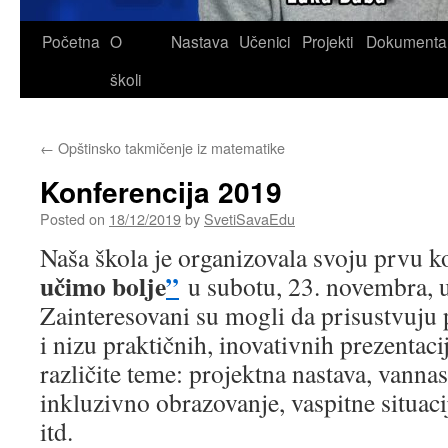
Skip
Početna
O
Nastava
Učenici
Projekti
Dokumenta
to
školi
content
←
Opštinsko takmičenje iz matematike
Konferencija 2019
Posted on
18/12/2019
by
SvetiSavaEdu
Naša škola je organizovala svoju prvu 
učimo bolje
”
u subotu, 23. novembra, 
Zainteresovani su mogli da prisustvuju
i nizu praktičnih, inovativnih prezentaci
različite teme: projektna nastava, vannas
inkluzivno obrazovanje, vaspitne situaci
itd.