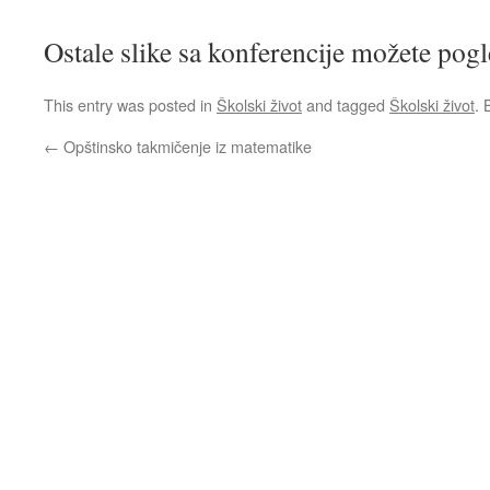
Ostale slike sa konferencije možete pog
This entry was posted in
Školski život
and tagged
Školski život
.
←
Opštinsko takmičenje iz matematike