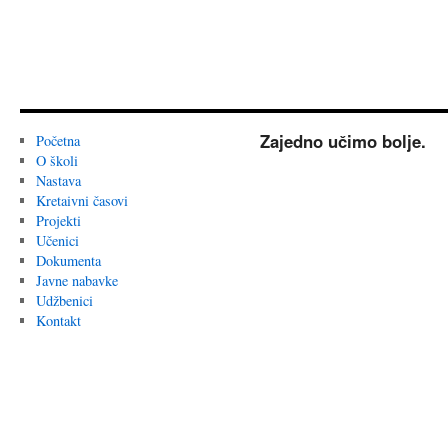
Zajedno učimo bolje.
Početna
O školi
Nastava
Kretaivni časovi
Projekti
Učenici
Dokumenta
Javne nabavke
Udžbenici
Kontakt