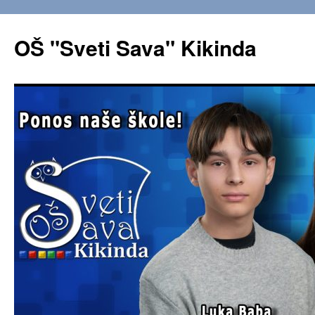
OŠ "Sveti Sava" Kikinda