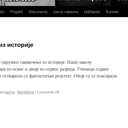
ici
Projekti
Dokumenta
Javne nabavke
Udžbenici
Kontakt
з историје
је окружно такмичење из историје. Нашу школу
дан из осмог и двоје из седмог разреда. Ученици седмог
 остварили су фантастичан резултат. Обоје су се пласирали
on
ed
Istorija
,
Takmičenje
|
Comments Off
Oкружно
такмичење
из
историје