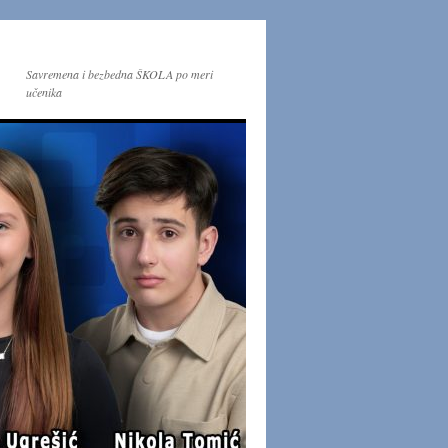
Savremena i bezbedna ŠKOLA po meri
učenika