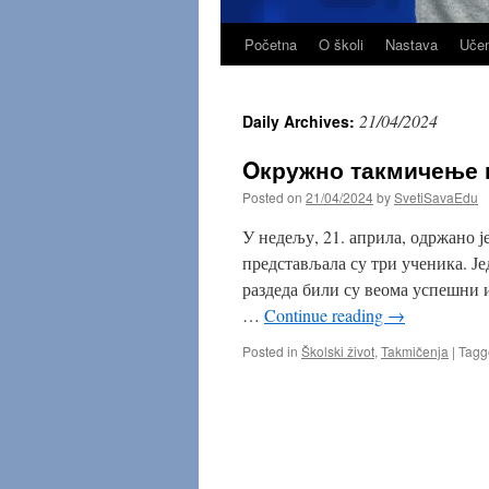
Početna
O školi
Nastava
Učen
Skip
to
21/04/2024
Daily Archives:
content
Oкружно такмичење и
Posted on
21/04/2024
by
SvetiSavaEdu
У недељу, 21. априла, одржано 
представљала су три ученика. Је
раздеда били су веома успешни и
…
Continue reading
→
Posted in
Školski život
,
Takmičenja
|
Tagg