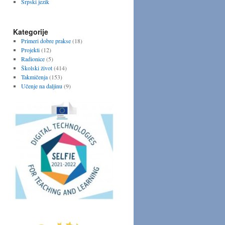
Srpski jezik
Kategorije
Primeri dobre prakse
(18)
Projekti
(12)
Radionice
(5)
Školski život
(414)
Takmičenja
(153)
Učenje na daljinu
(9)