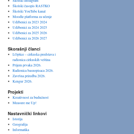
Školski Instagram
Školski časopis RASTKO
Školski YouTube kanal
Moodle platforma za učenje
Udžbenici za 2023 2024
Udžbenici za 2024 2025
Udžbenici za 2025 2026
Udžbenici za 2026 2027
Skorašnji članci
LOptice – cirkuska predstava i
radionica cirkuskih veština
Prijem prvaka 2026.
Radionica basnopisaca 2026.
Završna priredba 2026.
Kengur 2026.
Projekti
Kreativnost za budućnost
Measure me Up!
Nastavnički linkovi
Istorija
Geografija
Informatika