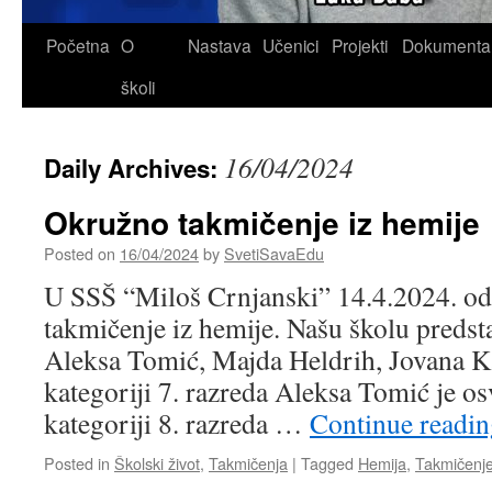
Skip
Početna
O
Nastava
Učenici
Projekti
Dokumenta
to
školi
content
16/04/2024
Daily Archives:
Okružno takmičenje iz hemije
Posted on
16/04/2024
by
SvetiSavaEdu
U SSŠ “Miloš Crnjanski” 14.4.2024. o
takmičenje iz hemije. Našu školu predsta
Aleksa Tomić, Majda Heldrih, Jovana K
kategoriji 7. razreda Aleksa Tomić je os
kategoriji 8. razreda …
Continue readi
Posted in
Školski život
,
Takmičenja
|
Tagged
Hemija
,
Takmičenj