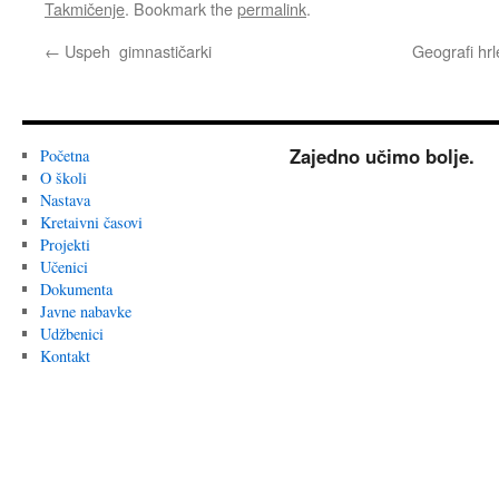
Takmičenje
. Bookmark the
permalink
.
←
Uspeh gimnastičarki
Geografi hrl
Zajedno učimo bolje.
Početna
O školi
Nastava
Kretaivni časovi
Projekti
Učenici
Dokumenta
Javne nabavke
Udžbenici
Kontakt