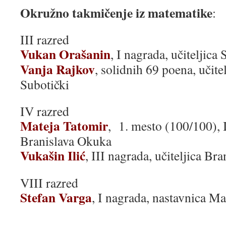
Okružno takmičenje iz matematike
:
III razred
Vukan Orašanin
, I nagrada, učiteljica
Vanja Rajkov
, solidnih 69 poena, učite
Subotički
IV razred
Mateja Tatomir
, 1. mesto (100/100), I
Branislava Okuka
Vukašin Ilić
, III nagrada, učiteljica Br
VIII razred
Stefan Varga
, I nagrada, nastavnica Ma