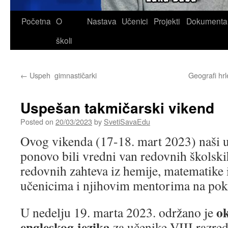
Skip
Početna
O
Nastava
Učenici
Projekti
Dokumenta
to
školi
content
←
Uspeh gimnastičarki
Geografi hrl
Uspešan takmičarski vikend
Posted on
20/03/2023
by
SvetiSavaEdu
Ovog vikenda (17-18. mart 2023) naši uč
ponovo bili vredni van redovnih školski
redovnih zahteva iz hemije, matematike i
učenicima i njihovim mentorima na po
ok
U nedelju 19. marta 2023. održano je
engleskog jezika
za učenike VIII razred