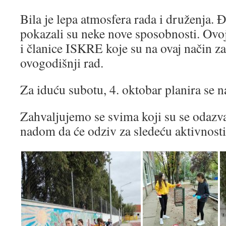
Bila je lepa atmosfera rada i druženja. Đa
pokazali su neke nove sposobnosti. Ovoj 
i članice ISKRE koje su na ovaj način z
ovogodišnji rad.
Za iduću subotu, 4. oktobar planira se n
Zahvaljujemo se svima koji su se odazval
nadom da će odziv za sledeću aktivnosti b