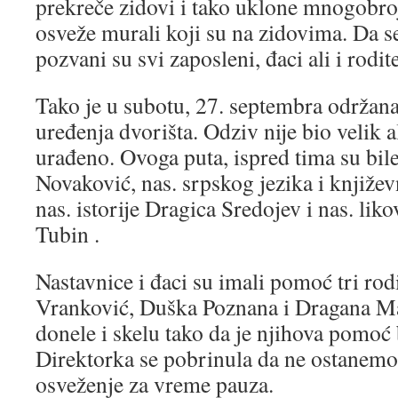
prekreče zidovi i tako uklone mnogobrojn
osveže murali koji su na zidovima. Da se
pozvani su svi zaposleni, đaci ali i rodit
Tako je u subotu, 27. septembra održana
uređenja dvorišta. Odziv nije bio velik a
urađeno. Ovoga puta, ispred tima su bile
Novaković, nas. srpskog jezika i knjiže
nas. istorije Dragica Sredojev i nas. lik
Tubin .
Nastavnice i đaci su imali pomoć tri rodi
Vranković, Duška Poznana i Dragana Ma
donele i skelu tako da je njihova pomoć 
Direktorka se pobrinula da ne ostanemo
osveženje za vreme pauza.