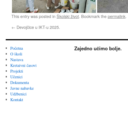
This entry was posted in
Školski život
. Bookmark the
permalink
.
←
Devojčice u IKT-u 2025.
Zajedno učimo bolje.
Početna
O školi
Nastava
Kretaivni časovi
Projekti
Učenici
Dokumenta
Javne nabavke
Udžbenici
Kontakt