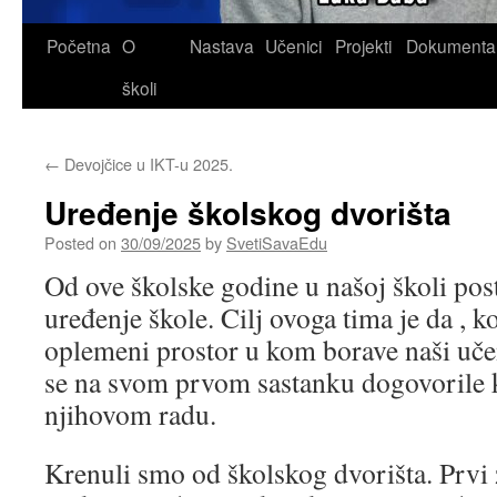
Skip
Početna
O
Nastava
Učenici
Projekti
Dokumenta
to
školi
content
←
Devojčice u IKT-u 2025.
Uređenje školskog dvorišta
Posted on
30/09/2025
by
SvetiSavaEdu
Od ove školske godine u našoj školi pos
uređenje škole. Cilj ovoga tima je da , k
oplemeni prostor u kom borave naši učen
se na svom prvom sastanku dogovorile koj
njihovom radu.
Krenuli smo od školskog dvorišta. Prvi 