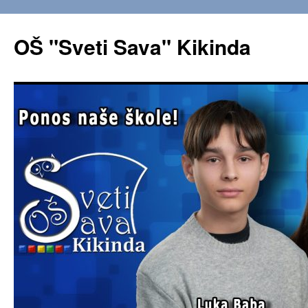
OŠ "Sveti Sava" Kikinda