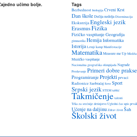
Zajedno učimo bolje.
Tags
Crveni Krst
Bezbednost
biologija
Dan škole
Dečija nedelja
Diseminacija
Engleski jezik
Ekskurzija
Fizika
Erasmus
Fizičko vaspitanje
Geografija
Hemija
Informatika
gimnastika
Istorija
Letnji kamp
Manifestacije
Matematika
Measure me Up
Misliša
Muzičko vaspitanje
Nagrade
Nacionalna geografska olimpijada
Primeri dobre prakse
Predavanje
Projekti
Programiranje
prvaci
Sport
Radionice
Saobraćaj
Sove
Srpski jezik
STEM
tablić
Takmičenje
talenti
Trka za srećnije detinjstvo
Ugledni čas
upis prva
Učenje na daljinu
Šah
Zdrav život
Školski život