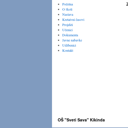
Početna
O školi
Nastava
Kretaivni časovi
Projekti
Učenici
Dokumenta
Javne nabavke
Udžbenici
Kontakt
OŠ "Sveti Sava" Kikinda