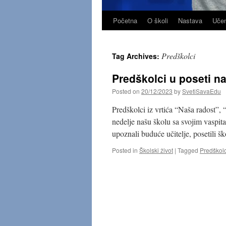
Početna
O školi
Nastava
Učen
Skip
to
Predškolci
Tag Archives:
content
Predškolci u poseti na
Posted on
20/12/2023
by
SvetiSavaEdu
Predškolci iz vrtića “Naša radost”, 
nedelje našu školu sa svojim vaspita
upoznali buduće učitelje, posetili 
Posted in
Školski život
|
Tagged
Predškolc