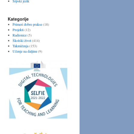
Srpski jezik
Kategorije
Primeri dobre prakse
(18)
Projekti
(12)
Radionice
(5)
Školski život
(414)
Takmičenja
(153)
Učenje na daljinu
(9)