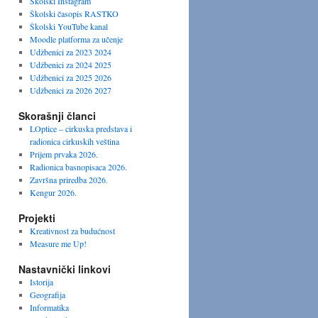
Školski Instagram
Školski časopis RASTKO
Školski YouTube kanal
Moodle platforma za učenje
Udžbenici za 2023 2024
Udžbenici za 2024 2025
Udžbenici za 2025 2026
Udžbenici za 2026 2027
Skorašnji članci
LOptice – cirkuska predstava i
radionica cirkuskih veština
Prijem prvaka 2026.
Radionica basnopisaca 2026.
Završna priredba 2026.
Kengur 2026.
Projekti
Kreativnost za budućnost
Measure me Up!
Nastavnički linkovi
Istorija
Geografija
Informatika