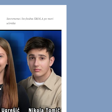
Savremena i bezbedna ŠKOLA po meri
učenika