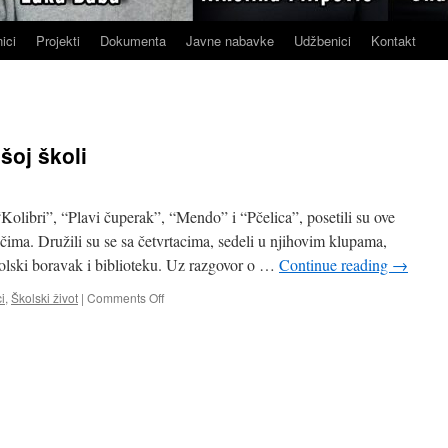
ici
Projekti
Dokumenta
Javne nabavke
Udžbenici
Kontakt
šoj školi
“Kolibri”, “Plavi čuperak”, “Mendo” i “Pčelica”, posetili su ove
čima. Družili su se sa četvrtacima, sedeli u njihovim klupama,
školski boravak i biblioteku. Uz razgovor o …
Continue reading
→
on
i
,
Školski život
|
Comments Off
Predškolci
u
poseti
našoj
školi