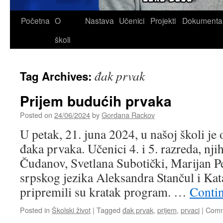
Skip
Početna
O
Nastava
Učenici
Projekti
Dokumenta
to
školi
content
đak prvak
Tag Archives:
Prijem budućih prvaka
Posted on
24/06/2024
by
Gordana Rackov
U petak, 21. juna 2024, u našoj školi je
đaka prvaka. Učenici 4. i 5. razreda, nji
Čudanov, Svetlana Subotički, Marijan Pe
srpskog jezika Aleksandra Stančul i Kat
pripremili su kratak program. …
Conti
Posted in
Školski život
|
Tagged
đak prvak
,
prijem
,
prvaci
|
Comm