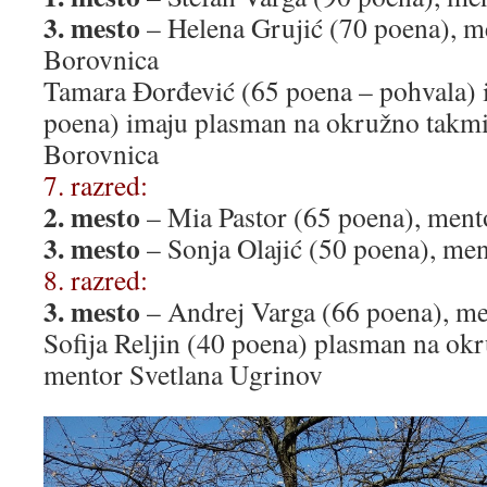
3. mesto
– Helena Grujić (70 poena), m
Borovnica
Tamara Đorđević (65 poena – pohvala) 
poena) imaju plasman na okružno takmi
Borovnica
7. razred:
2. mesto
– Mia Pastor (65 poena), ment
3. mesto
– Sonja Olajić (50 poena), me
8. razred:
3. mesto
– Andrej Varga (66 poena), me
Sofija Reljin (40 poena) plasman na ok
mentor Svetlana Ugrinov