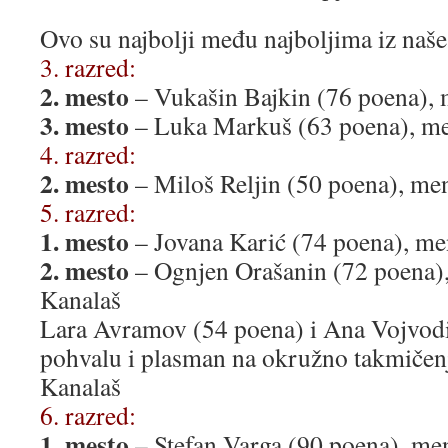
Ovo su najbolji među najboljima iz naše
3. razred:
2. mesto
– Vukašin Bajkin (76 poena), 
3. mesto
– Luka Markuš (63 poena), men
4. razred:
2. mesto
– Miloš Reljin (50 poena), me
5. razred:
1. mesto
– Jovana Karić (74 poena), me
2. mesto
– Ognjen Orašanin (72 poena),
Kanalaš
Lara Avramov (54 poena) i Ana Vojvodi
pohvalu i plasman na okružno takmičen
Kanalaš
6. razred:
1. mesto
– Stefan Varga (90 poena), me