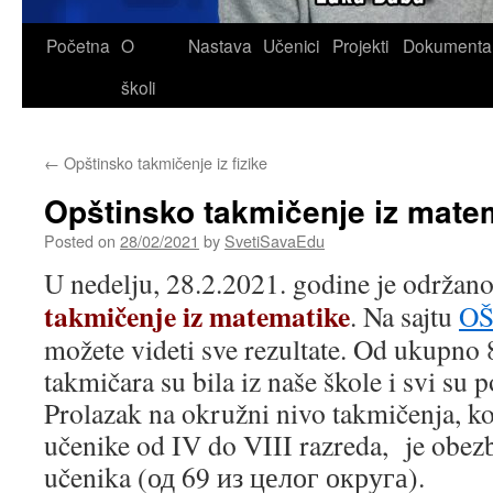
Skip
Početna
O
Nastava
Učenici
Projekti
Dokumenta
to
školi
content
←
Opštinsko takmičenje iz fizike
Opštinsko takmičenje iz mate
Posted on
28/02/2021
by
SvetiSavaEdu
U nedelju, 28.2.2021. godine je održan
takmičenje iz matematike
. Na sajtu
OŠ
možete videti sve rezultate. Od ukupno 
takmičara su bila iz naše škole i svi su p
Prolazak na okružni nivo takmičenja, ko
učenike od IV do VIII razreda, je obez
učenika (од 69 из целог округа).