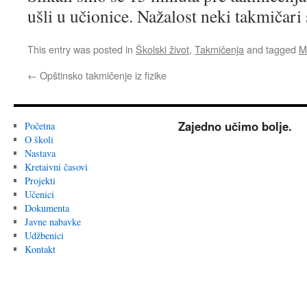
ušli u učionice. Nažalost neki takmičari s
This entry was posted in
Školski život
,
Takmičenja
and tagged
M
←
Opštinsko takmičenje iz fizike
Zajedno učimo bolje.
Početna
O školi
Nastava
Kretaivni časovi
Projekti
Učenici
Dokumenta
Javne nabavke
Udžbenici
Kontakt