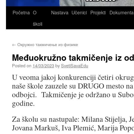
Skip
Početna
O
Nastava
Učenici
Projekti
Dokumenta
to
školi
content
←
Окружно такмичење из физике
Međuokružno takmičenje iz o
Posted on
14/03/2023
by
SvetiSavaEdu
U veoma jakoj konkurenciji četiri okru
naše škole zauzele su DRUGO mesto na
odbojci. Takmičenje je održano u Subot
godine.
Za školu su nastupale: Milana Stijelja, 
Jovana Markuš, Iva Plemić, Marija Popo