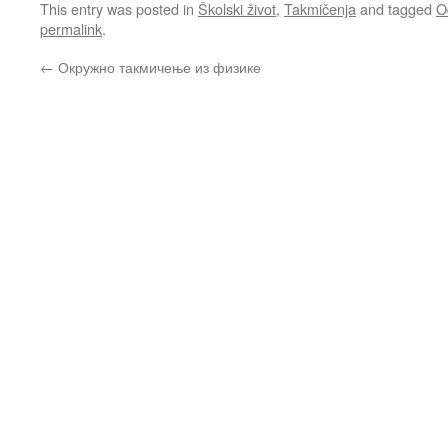
This entry was posted in
Školski život
,
Takmičenja
and tagged
O
permalink
.
←
Окружно такмичење из физике