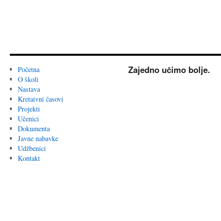
Zajedno učimo bolje.
Početna
O školi
Nastava
Kretaivni časovi
Projekti
Učenici
Dokumenta
Javne nabavke
Udžbenici
Kontakt