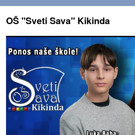
OŠ "Sveti Sava" Kikinda