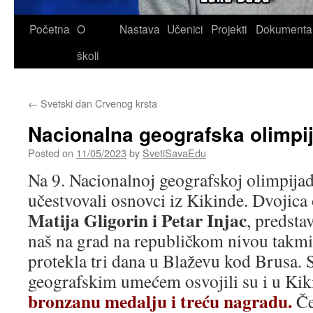
Skip
Početna
O
Nastava
Učenici
Projekti
Dokumenta
to
školi
content
←
Svetski dan Crvenog krsta
Nacionalna geografska olimpi
Posted on
11/05/2023
by
SvetiSavaEdu
Na 9. Nacionalnoj geografskoj olimpijad
učestvovali osnovci iz Kikinde. Dvojica 
Matija Gligorin i Petar Injac
, predstav
naš na grad na republičkom nivou takm
protekla tri dana u Blaževu kod Brusa.
geografskim umećem osvojili su i u Ki
bronzanu medalju i treću nagradu.
Če