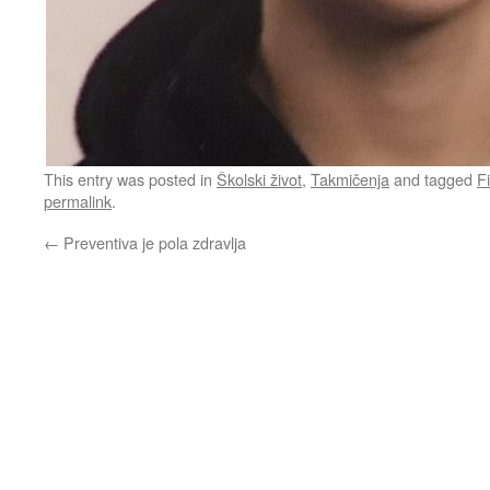
This entry was posted in
Školski život
,
Takmičenja
and tagged
F
permalink
.
←
Preventiva je pola zdravlja