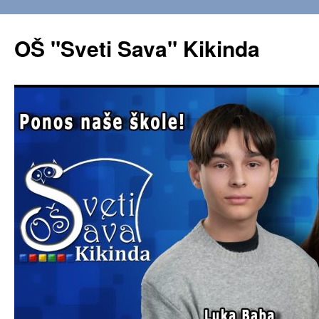
OŠ "Sveti Sava" Kikinda