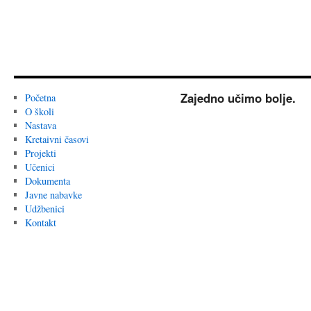
Zajedno učimo bolje.
Početna
O školi
Nastava
Kretaivni časovi
Projekti
Učenici
Dokumenta
Javne nabavke
Udžbenici
Kontakt