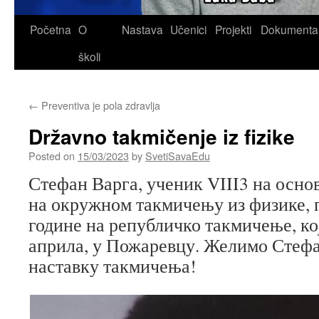
Skip
Početna
O
Nastava
Učenici
Projekti
Dokumenta
to
školi
content
←
Preventiva je pola zdravlja
Državno takmičenje iz fizike
Posted on
15/03/2023
by
SvetiSavaEdu
Стефан Варга, ученик VIII3 на осно
на окружном такмичењу из физике, п
године на републичко такмичење, ко
априла, у Пожаревцу. Желимо Стефа
наставку такмичења!