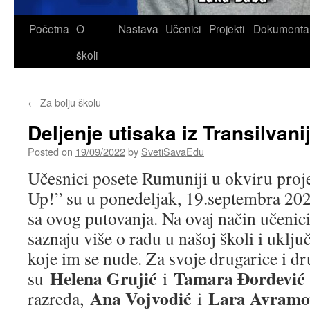
Skip
Početna
O
Nastava
Učenici
Projekti
Dokumenta
to
školi
content
←
Za bolju školu
Deljenje utisaka iz Transilvani
Posted on
19/09/2022
by
SvetiSavaEdu
Učesnici posete Rumuniji u okviru pro
Up!” su u ponedeljak, 19.septembra 2022
sa ovog putovanja. Na ovaj način učenic
saznaju više o radu u našoj školi i uklju
koje im se nude. Za svoje drugarice i dr
Helena Grujić
Tamara Đorđević
su
i
Ana Vojvodić
Lara Avramo
razreda,
i