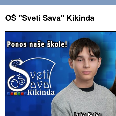
OŠ "Sveti Sava" Kikinda