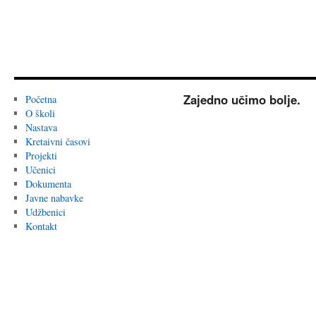
Zajedno učimo bolje.
Početna
O školi
Nastava
Kretaivni časovi
Projekti
Učenici
Dokumenta
Javne nabavke
Udžbenici
Kontakt