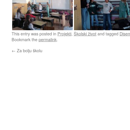
This entry was posted in
Projekti
,
Školski život
and tagged
Disem
Bookmark the
permalink
.
←
Za bolju školu