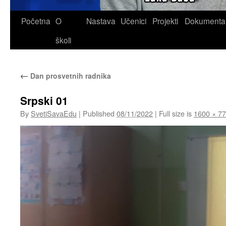
Skip
Početna
O
Nastava
Učenici
Projekti
Dokumenta
to
školi
content
←
Dan prosvetnih radnika
Srpski 01
By
SvetiSavaEdu
|
Published
08/11/2022
|
Full size is
1600 × 7