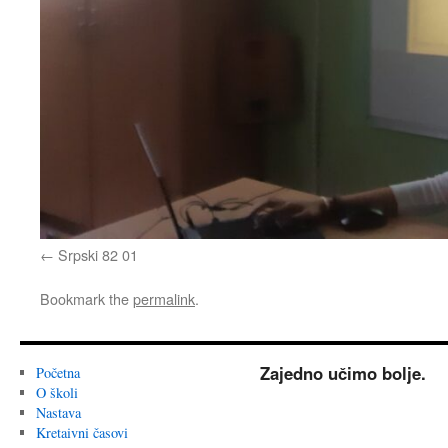
Srpski 82 01
Bookmark the
permalink
.
Zajedno učimo bolje.
Početna
O školi
Nastava
Kretaivni časovi