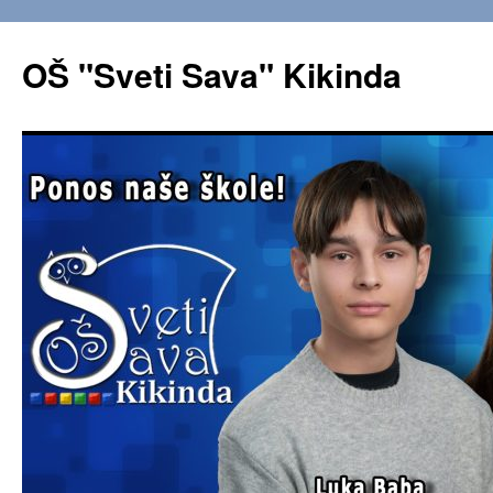
OŠ "Sveti Sava" Kikinda