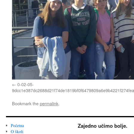
0-02-05-
9dcc1e387dc2688d21f74de1819bf0f6479809a6e9b4221f274fe
Bookmark the
permalink
.
Zajedno učimo bolje.
Početna
O školi