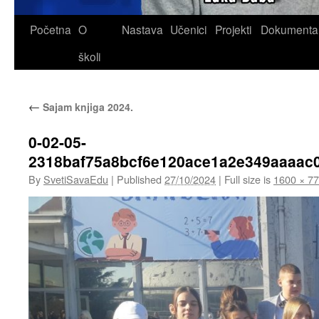
Skip
Početna
O
Nastava
Učenici
Projekti
Dokumenta
to
školi
content
←
Sajam knjiga 2024.
0-02-05-
2318baf75a8bcf6e120ace1a2e349aaaac
By
SvetiSavaEdu
|
Published
27/10/2024
|
Full size is
1600 × 7