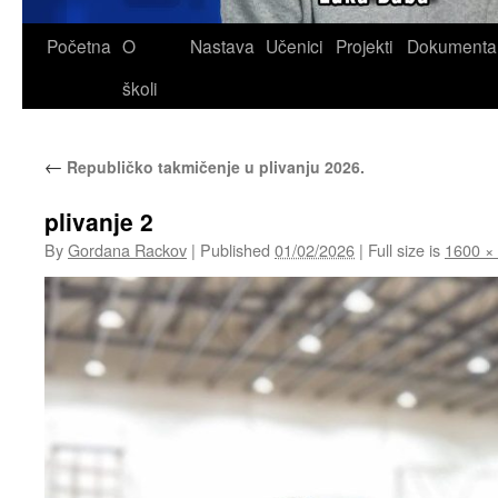
Skip
Početna
O
Nastava
Učenici
Projekti
Dokumenta
to
školi
content
←
Republičko takmičenje u plivanju 2026.
plivanje 2
By
Gordana Rackov
|
Published
01/02/2026
|
Full size is
1600 ×