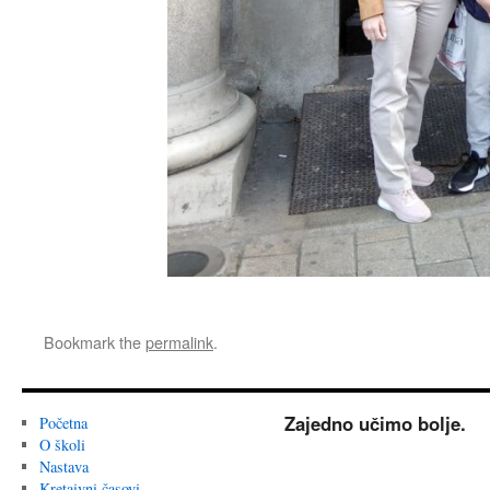
Bookmark the
permalink
.
Zajedno učimo bolje.
Početna
O školi
Nastava
Kretaivni časovi