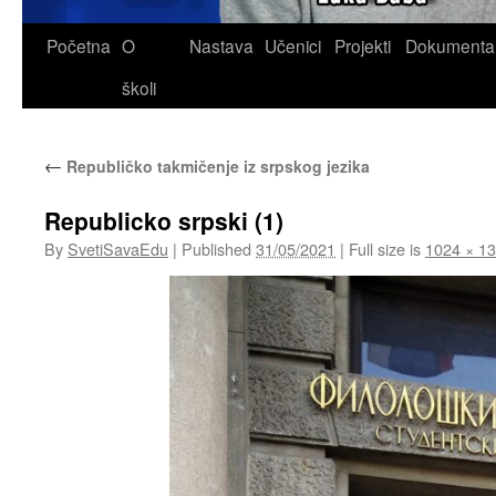
Skip
Početna
O
Nastava
Učenici
Projekti
Dokumenta
to
školi
content
←
Republičko takmičenje iz srpskog jezika
Republicko srpski (1)
By
SvetiSavaEdu
|
Published
31/05/2021
|
Full size is
1024 × 1