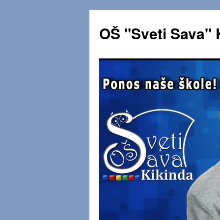
OŠ "Sveti Sava" 