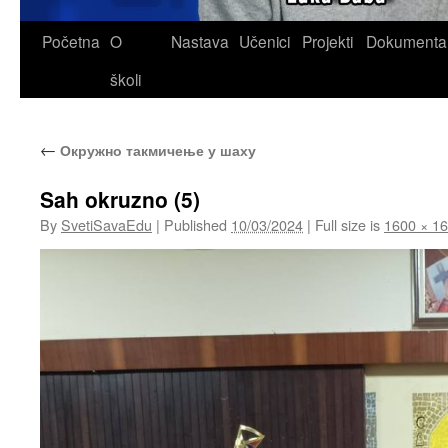
Skip
Početna
O
Nastava
Učenici
Projekti
Dokumenta
to
školi
content
←
Окружно такмичење у шаху
Sah okruzno (5)
By
SvetiSavaEdu
|
Published
10/03/2024
|
Full size is
1600 × 1