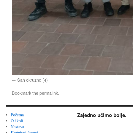
Sah okruzno (4)
Bookmark the
permalink
.
Zajedno učimo bolje.
Početna
O školi
Nastava
Kretaivni časovi