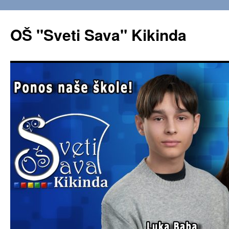
OŠ "Sveti Sava" Kikinda