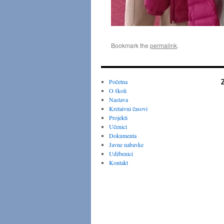
Bookmark the
permalink
.
Početna
O školi
Nastava
Kretaivni časovi
Projekti
Učenici
Dokumenta
Javne nabavke
Udžbenici
Kontakt