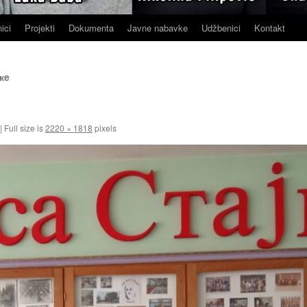
ici
Projekti
Dokumenta
Javne nabavke
Udžbenici
Kontakt
кe
|
Full size is
2220 × 1818
pixels