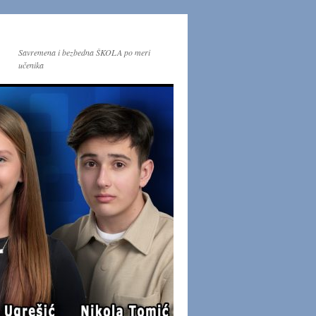
Savremena i bezbedna ŠKOLA po meri
učenika