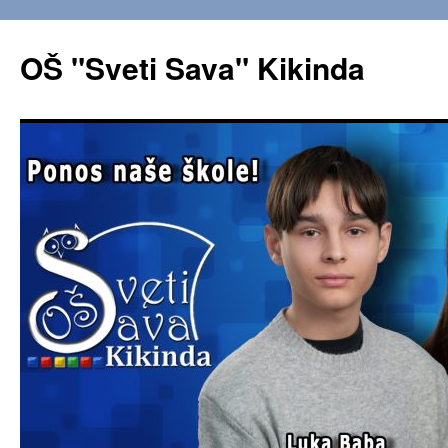
OŠ "Sveti Sava" Kikinda