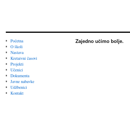
Zajedno učimo bolje.
Početna
O školi
Nastava
Kretaivni časovi
Projekti
Učenici
Dokumenta
Javne nabavke
Udžbenici
Kontakt