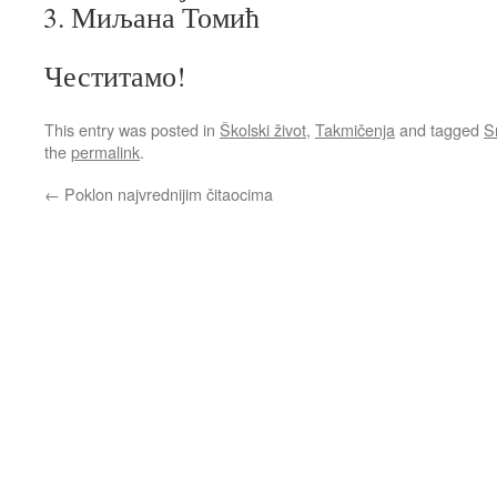
Миљана Томић
Честитамо!
This entry was posted in
Školski život
,
Takmičenja
and tagged
Sr
the
permalink
.
←
Poklon najvrednijim čitaocima