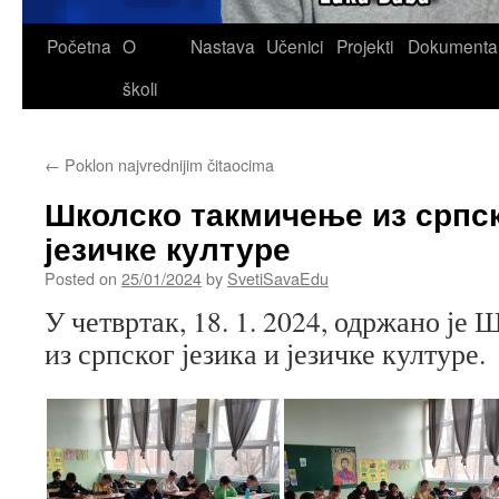
Skip
Početna
O
Nastava
Učenici
Projekti
Dokumenta
to
školi
content
←
Poklon najvrednijim čitaocima
Школско такмичење из српск
језичке културе
Posted on
25/01/2024
by
SvetiSavaEdu
У четвртак, 18. 1. 2024, одржано је
из српског језика и језичке културе.