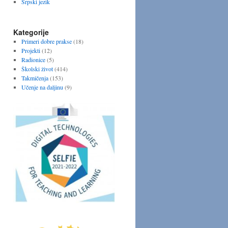
Srpski jezik
Kategorije
Primeri dobre prakse
(18)
Projekti
(12)
Radionice
(5)
Školski život
(414)
Takmičenja
(153)
Učenje na daljinu
(9)