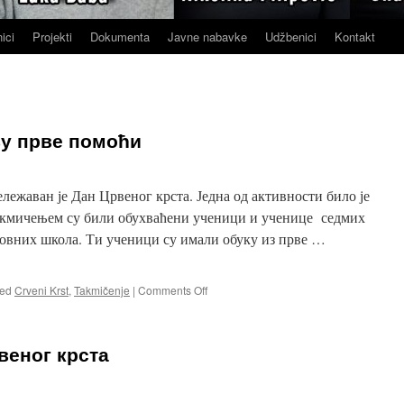
ici
Projekti
Dokumenta
Javne nabavke
Udžbenici
Kontakt
у прве помоћи
лежаван је Дан Црвеног крста. Једна од активности било је
акмичењем су били обухваћени ученици и ученице седмих
овних школа. Ти ученици су имали обуку из прве …
on
ed
Crveni Krst
,
Takmičenje
|
Comments Off
Такмичење
у
пружању
веног крста
прве
помоћи