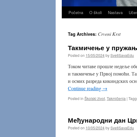
Početna
O školi
Nastava
Učen
Skip
to
Crveni Krst
Tag Archives:
content
Такмичење у пружањ
Posted on
15/05/2024
by
SvetiSavaEdu
Током читаве прошле недеље обе
и такмичење у Првој помоћи. Т
и осмих разреда кикиндских осн
Continue reading
→
Posted in
Školski život
,
Takmičenja
|
Tagg
Међународни дан Цр
Posted on
10/05/2024
by
SvetiSavaEdu