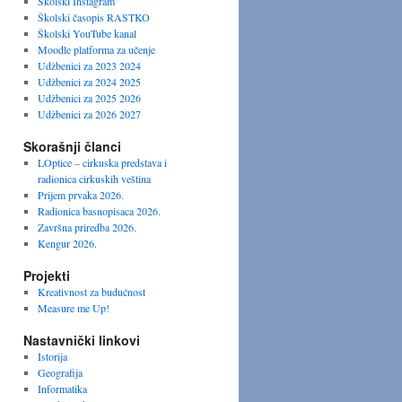
Školski Instagram
Školski časopis RASTKO
Školski YouTube kanal
Moodle platforma za učenje
Udžbenici za 2023 2024
Udžbenici za 2024 2025
Udžbenici za 2025 2026
Udžbenici za 2026 2027
Skorašnji članci
LOptice – cirkuska predstava i
radionica cirkuskih veština
Prijem prvaka 2026.
Radionica basnopisaca 2026.
Završna priredba 2026.
Kengur 2026.
Projekti
Kreativnost za budućnost
Measure me Up!
Nastavnički linkovi
Istorija
Geografija
Informatika