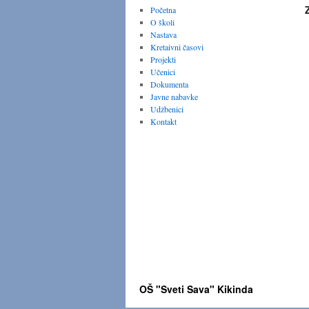
Početna
O školi
Nastava
Kretaivni časovi
Projekti
Učenici
Dokumenta
Javne nabavke
Udžbenici
Kontakt
OŠ "Sveti Sava" Kikinda