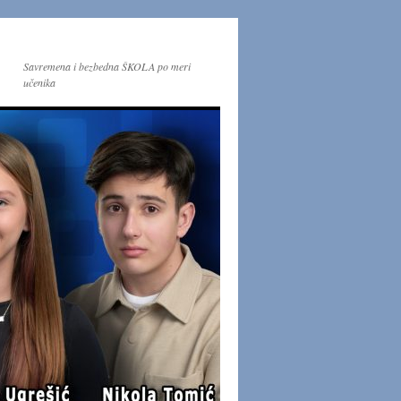
Savremena i bezbedna ŠKOLA po meri
učenika