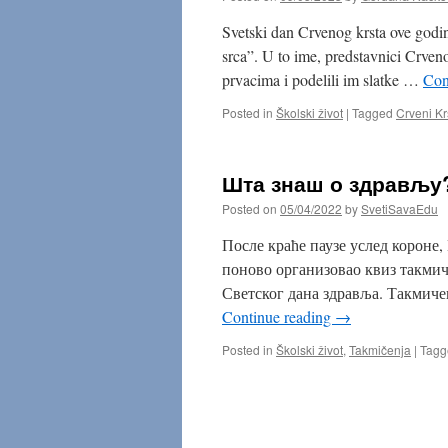
Svetski dan Crvenog krsta ove godi
srca”. U to ime, predstavnici Crveno
prvacima i podelili im slatke …
Con
Posted in
Školski život
|
Tagged
Crveni Kr
Шта знаш о здрављу
Posted on
05/04/2022
by
SvetiSavaEdu
После краће паузе услед короне,
поново организовао квиз такмич
Светског дана здравља. Такмиче
Continue reading
→
Posted in
Školski život
,
Takmičenja
|
Tagg