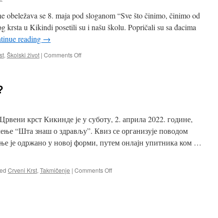
ne obeležava se 8. maja pod sloganom “Sve što činimo, činimo od
g krsta u Kikindi posetili su i našu školu. Popričali su sa đacima
tinue reading
→
on
st
,
Školski život
|
Comments Off
Svetski
dan
Crvenog
?
krsta
 Црвени крст Кикинде је у суботу, 2. априла 2022. године,
ење “Шта знаш о здрављу”. Квиз се организује поводом
ње је одржано у новој форми, путем онлајн упитника ком …
on
ed
Crveni Krst
,
Takmičenje
|
Comments Off
Шта
знаш
о
здрављу?