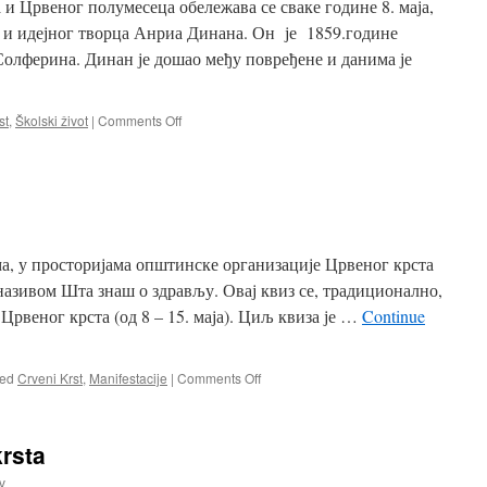
и Црвеног полумесеца обележава се сваке године 8. маја,
 и идејног творца Анриа Динана. Он је 1859.године
Солферина. Динан је дошао међу повређене и данима је
on
st
,
Školski život
|
Comments Off
Међународни
дан
Црвеног
крста
а, у просторијама општинске организације Црвеног крста
називом Шта знаш о здрављу. Овај квиз се, традиционално,
рвеног крста (од 8 – 15. маја). Циљ квиза је …
Continue
on
ed
Crveni Krst
,
Manifestacije
|
Comments Off
Шта
знаш
о
rsta
здрављу
v