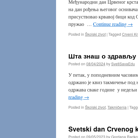
Међународни дан Црвеног крста 
на дан рођења његовог оснивача
присуствовао крвавој бици код 
пружао …
Continue reading
→
Posted in
Školski život
|
Tagged
Crveni Kr
Шта знаш о здрављу
Posted on
08/04/2024
by
SvetiSavaEdu
У петак, у поподневним часовим
одржано је квиз такмичење под 
одржава сваке године у недељи Ц
reading
→
Posted in
Školski život
,
Takmičenja
|
Tagg
Svetski dan Crvenog k
Posted on
09/05/2023
by
Gordana Racko