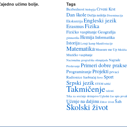
Zajedno učimo bolje.
Tags
Crveni Krst
Bezbednost
biologija
Dan škole
Dečija nedelja
Diseminacija
Engleski jezik
Ekskurzija
Fizika
Erasmus
Fizičko vaspitanje
Geografija
Hemija
Informatika
gimnastika
Istorija
Letnji kamp
Manifestacije
Matematika
Measure me Up
Misliša
Muzičko vaspitanje
Nagrade
Nacionalna geografska olimpijada
Primeri dobre prakse
Predavanje
Projekti
Programiranje
prvaci
Sport
Radionice
Saobraćaj
Sove
Srpski jezik
STEM
tablić
Takmičenje
talenti
Trka za srećnije detinjstvo
Ugledni čas
upis prva
Učenje na daljinu
Šah
Zdrav život
Školski život