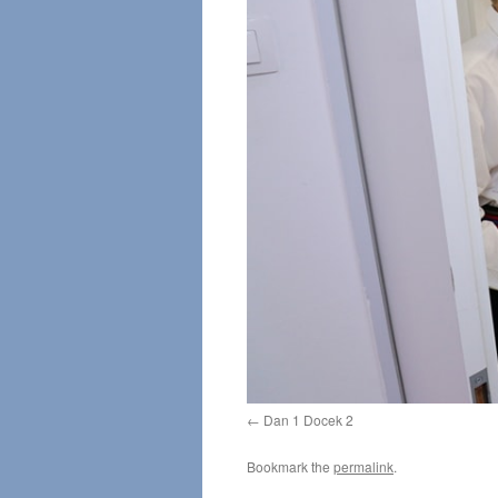
Dan 1 Docek 2
Bookmark the
permalink
.