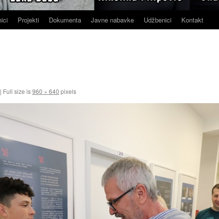
ici
Projekti
Dokumenta
Javne nabavke
Udžbenici
Kontakt
|
Full size is
960 × 640
pixels