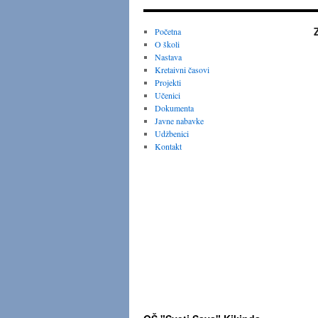
Početna
O školi
Nastava
Kretaivni časovi
Projekti
Učenici
Dokumenta
Javne nabavke
Udžbenici
Kontakt