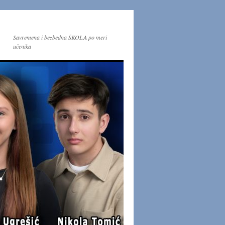
Savremena i bezbedna ŠKOLA po meri
učenika