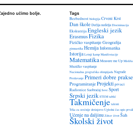
Zajedno učimo bolje.
Tags
Crveni Krst
Bezbednost
biologija
Dan škole
Dečija nedelja
Diseminacija
Engleski jezik
Ekskurzija
Fizika
Erasmus
Fizičko vaspitanje
Geografija
Hemija
Informatika
gimnastika
Istorija
Letnji kamp
Manifestacije
Matematika
Measure me Up
Misliša
Muzičko vaspitanje
Nagrade
Nacionalna geografska olimpijada
Primeri dobre prakse
Predavanje
Projekti
Programiranje
prvaci
Sport
Radionice
Saobraćaj
Sove
Srpski jezik
STEM
tablić
Takmičenje
talenti
Trka za srećnije detinjstvo
Ugledni čas
upis prva
Učenje na daljinu
Šah
Zdrav život
Školski život