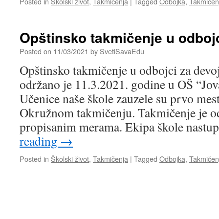
Posted in
Školski život
,
Takmičenja
|
Tagged
Odbojka
,
Takmičen
Opštinsko takmičenje u odboj
Posted on
11/03/2021
by
SvetiSavaEdu
Opštinsko takmičenje u odbojci za devo
održano je 11.3.2021. godine u OŠ “Jov
Učenice naše škole zauzele su prvo mes
Okružnom takmičenju. Takmičenje je o
propisanim merama. Ekipa škole nastu
reading
→
Posted in
Školski život
,
Takmičenja
|
Tagged
Odbojka
,
Takmičen