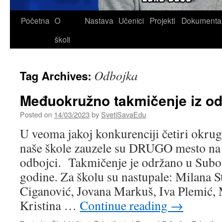
Skip
Početna
O
Nastava
Učenici
Projekti
Dokumenta
to
školi
content
Odbojka
Tag Archives:
Međuokružno takmičenje iz o
Posted on
14/03/2023
by
SvetiSavaEdu
U veoma jakoj konkurenciji četiri okru
naše škole zauzele su DRUGO mesto na
odbojci. Takmičenje je održano u Subot
godine. Za školu su nastupale: Milana Sti
Ciganović, Jovana Markuš, Iva Plemić, 
Kristina …
Continue reading
→