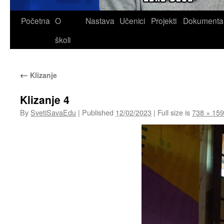
Skip
Početna
O
Nastava
Učenici
Projekti
Dokumenta
to
školi
content
←
Klizanje
Klizanje 4
By
SvetiSavaEdu
|
Published
12/02/2023
|
Full size is
738 × 15