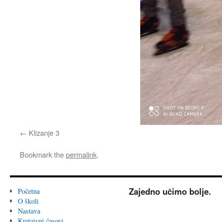
Klizanje 3
Bookmark the
permalink
.
Zajedno učimo bolje.
Početna
O školi
Nastava
Kretaivni časovi