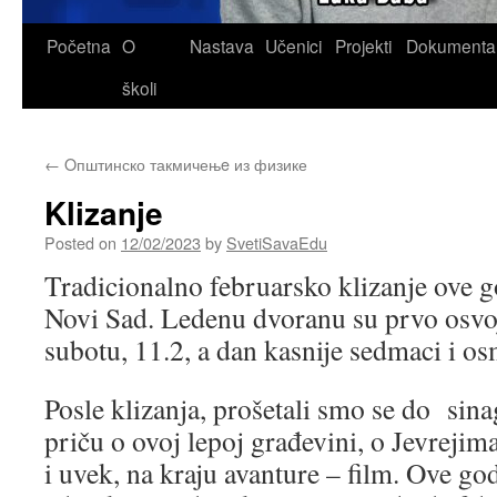
Skip
Početna
O
Nastava
Učenici
Projekti
Dokumenta
to
školi
content
←
Oпштинско такмичењe из физике
Klizanje
Posted on
12/02/2023
by
SvetiSavaEdu
Tradicionalno februarsko klizanje ove g
Novi Sad. Ledenu dvoranu su prvo osvojil
subotu, 11.2, a dan kasnije sedmaci i os
Posle klizanja, prošetali smo se do sina
priču o ovoj lepoj građevini, o Jevreji
i uvek, na kraju avanture – film. Ove god