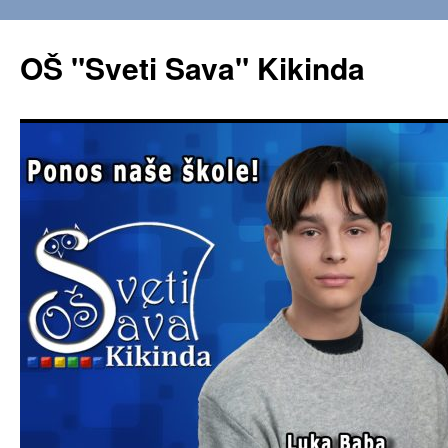
OŠ "Sveti Sava" Kikinda