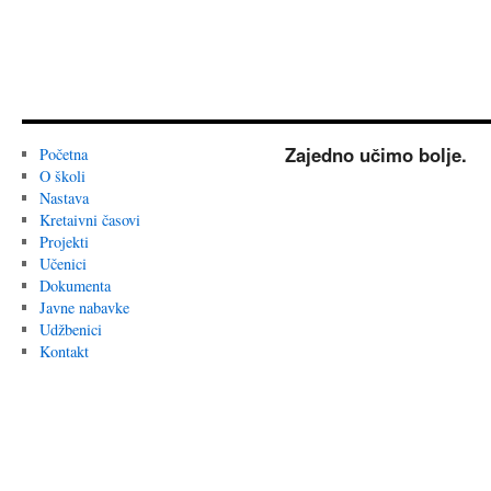
Zajedno učimo bolje.
Početna
O školi
Nastava
Kretaivni časovi
Projekti
Učenici
Dokumenta
Javne nabavke
Udžbenici
Kontakt