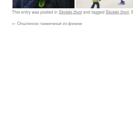
This entry was posted in
Školski život
and tagged
Školski život
.
←
Oпштинско такмичењe из физике