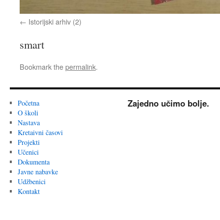
Istorijski arhiv (2)
smart
Bookmark the
permalink
.
Zajedno učimo bolje.
Početna
O školi
Nastava
Kretaivni časovi
Projekti
Učenici
Dokumenta
Javne nabavke
Udžbenici
Kontakt