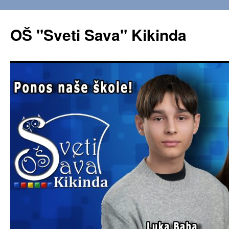
OŠ "Sveti Sava" Kikinda