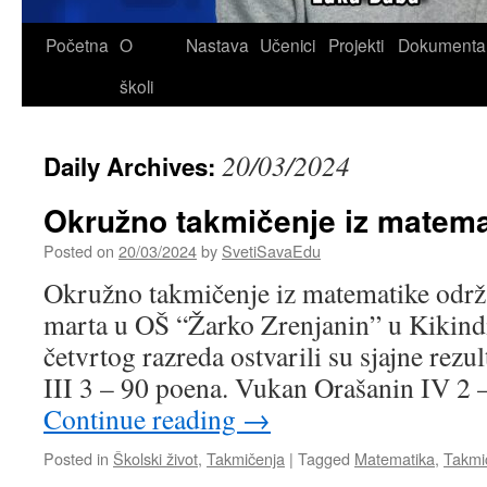
Skip
Početna
O
Nastava
Učenici
Projekti
Dokumenta
to
školi
content
20/03/2024
Daily Archives:
Okružno takmičenje iz matema
Posted on
20/03/2024
by
SvetiSavaEdu
Okružno takmičenje iz matematike održa
marta u OŠ “Žarko Zrenjanin” u Kikindi.
četvrtog razreda ostvarili su sjajne rezu
III 3 – 90 poena. Vukan Orašanin IV 
Continue reading
→
Posted in
Školski život
,
Takmičenja
|
Tagged
Matematika
,
Takmi