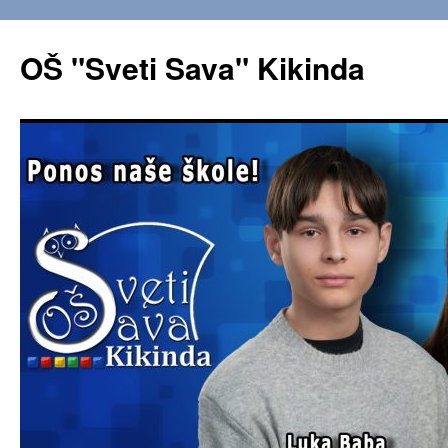
OŠ "Sveti Sava" Kikinda