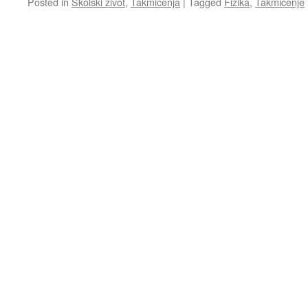
Posted in
Školski život
,
Takmičenja
|
Tagged
Fizika
,
Takmičenje