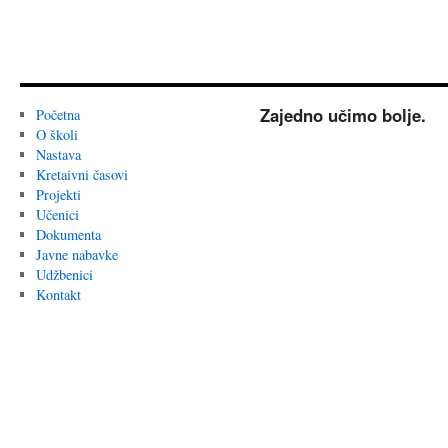
Zajedno učimo bolje.
Početna
O školi
Nastava
Kretaivni časovi
Projekti
Učenici
Dokumenta
Javne nabavke
Udžbenici
Kontakt