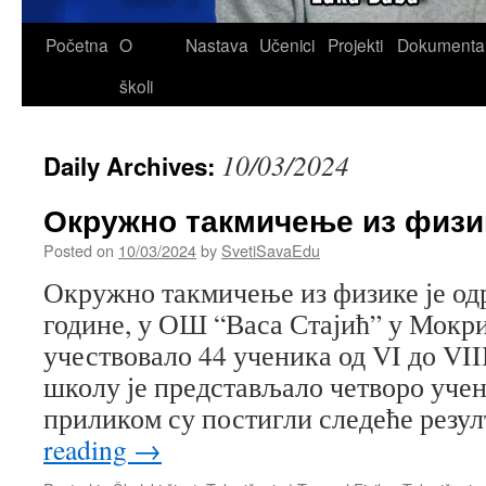
Skip
Početna
O
Nastava
Učenici
Projekti
Dokumenta
to
školi
content
10/03/2024
Daily Archives:
Окружно такмичење из физи
Posted on
10/03/2024
by
SvetiSavaEdu
Окружно такмичење из физике је одр
године, у ОШ “Васа Стајић” у Мокри
учествовало 44 ученика од VI до VII
школу је представљало четворо учен
приликом су постигли следеће резу
reading
→