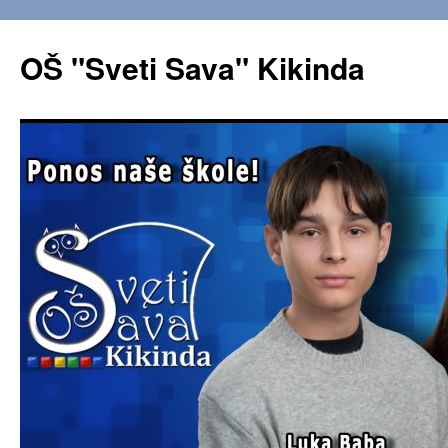
OŠ "Sveti Sava" Kikinda