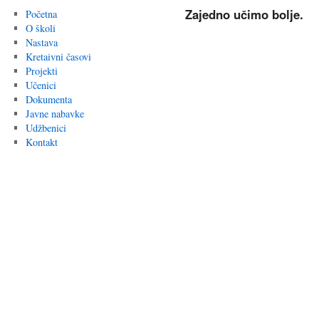
Zajedno učimo bolje.
Početna
O školi
Nastava
Kretaivni časovi
Projekti
Učenici
Dokumenta
Javne nabavke
Udžbenici
Kontakt