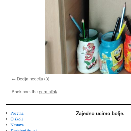
Decija nedelja (3)
Bookmark the
permalink
.
Zajedno učimo bolje.
Početna
O školi
Nastava
Kretaivni časovi