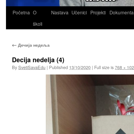
Skip
Početna
O
Nastava
Učenici
Projekti
Dokumenta
to
školi
content
←
Дечија недеља
Decija nedelja (4)
By
SvetiSavaEdu
|
Published
13/10/2020
|
Full size is
768 × 10