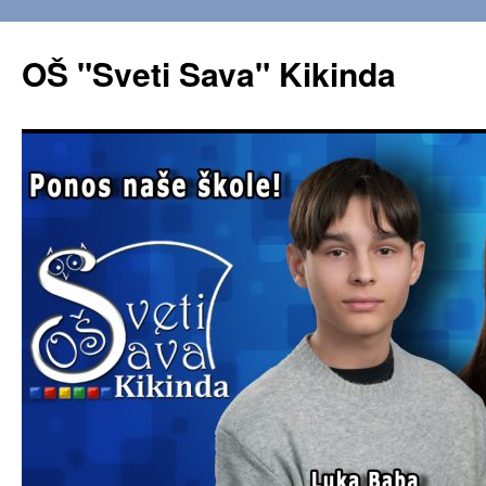
OŠ "Sveti Sava" Kikinda