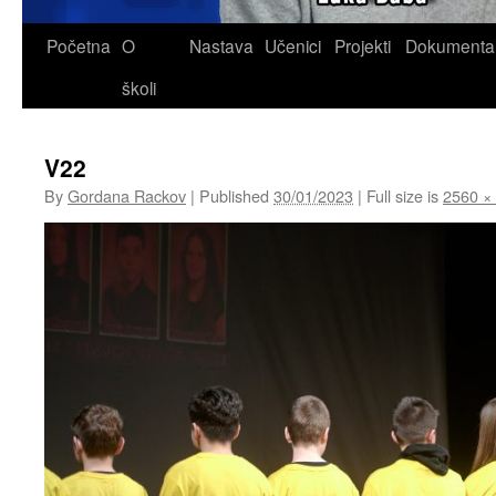
Skip
Početna
O
Nastava
Učenici
Projekti
Dokumenta
to
školi
content
V22
By
Gordana Rackov
|
Published
30/01/2023
|
Full size is
2560 ×