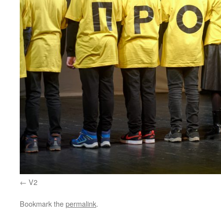
V2
Bookmark the
permalink
.