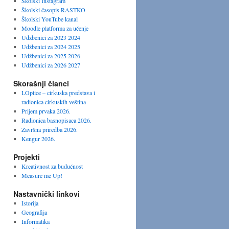
Školski Instagram
Školski časopis RASTKO
Školski YouTube kanal
Moodle platforma za učenje
Udžbenici za 2023 2024
Udžbenici za 2024 2025
Udžbenici za 2025 2026
Udžbenici za 2026 2027
Skorašnji članci
LOptice – cirkuska predstava i
radionica cirkuskih veština
Prijem prvaka 2026.
Radionica basnopisaca 2026.
Završna priredba 2026.
Kengur 2026.
Projekti
Kreativnost za budućnost
Measure me Up!
Nastavnički linkovi
Istorija
Geografija
Informatika