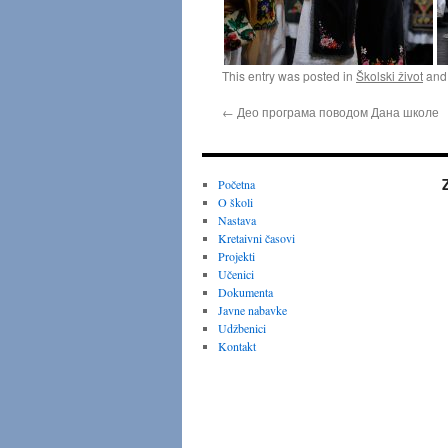
This entry was posted in
Školski život
and
←
Део програма поводом Дана школе
Početna
O školi
Nastava
Kretaivni časovi
Projekti
Učenici
Dokumenta
Javne nabavke
Udžbenici
Kontakt