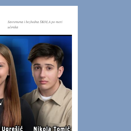
Savremena i bezbedna ŠKOLA po meri
učenika