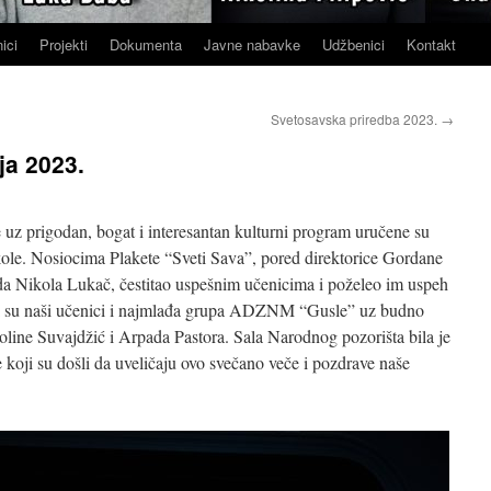
ici
Projekti
Dokumenta
Javne nabavke
Udžbenici
Kontakt
Svetosavska priredba 2023.
→
a 2023.
uz prigodan, bogat i interesantan kulturni program uručene su
kole. Nosiocima Plakete “Sveti Sava”, pored direktorice Gordane
ada Nikola Lukač, čestitao uspešnim učenicima i poželeo im uspeh
li su naši učenici i najmlađa grupa ADZNM “Gusle” uz budno
line Suvajdžić i Arpada Pastora. Sala Narodnog pozorišta bila je
 koji su došli da uveličaju ovo svečano veče i pozdrave naše