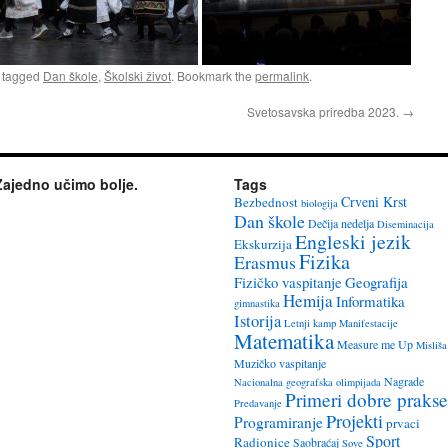
 tagged
Dan škole
,
Školski život
. Bookmark the
permalink
.
Svetosavska priredba 2023.
→
Zajedno učimo bolje.
Tags
Crveni Krst
Bezbednost
biologija
Dan škole
Dečija nedelja
Diseminacija
Engleski jezik
Ekskurzija
Fizika
Erasmus
Fizičko vaspitanje
Geografija
Hemija
Informatika
gimnastika
Istorija
Letnji kamp
Manifestacije
Matematika
Measure me Up
Misliša
Muzičko vaspitanje
Nagrade
Nacionalna geografska olimpijada
Primeri dobre prakse
Predavanje
Projekti
Programiranje
prvaci
Sport
Radionice
Saobraćaj
Sove