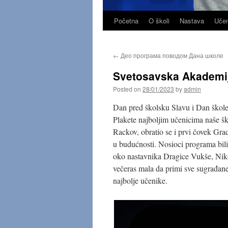
Početna
O školi
Nastava
Učen
Skip
to
←
Део програма поводом Дана школе
content
Svetosavska Akademij
Posted on
28/01/2023
by
admin
Dan pred školsku Slavu i Dan škole 
Plakete najboljim učenicima naše š
Rackov, obratio se i prvi čovek Gr
u budućnosti. Nosioci programa bi
oko nastavnika Dragice Vukše, Niko
večeras mala da primi sve sugrađane
najbolje učenike.