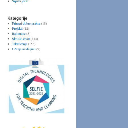
Srpski jezik
Kategorije
Primeri dobre prakse
(18)
Projekti
(12)
Radionice
(5)
Školski život
(414)
Takmičenja
(153)
Učenje na daljinu
(9)