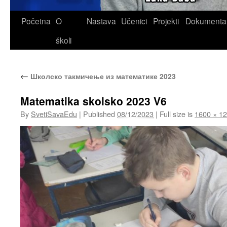
Skip
Početna
O
Nastava
Učenici
Projekti
Dokumenta
to
školi
content
←
Школско такмичење из математике 2023
Matematika skolsko 2023 V6
By
SvetiSavaEdu
|
Published
08/12/2023
|
Full size is
1600 × 1