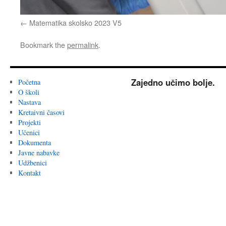
Matematika skolsko 2023 V5
Bookmark the
permalink
.
Zajedno učimo bolje.
Početna
O školi
Nastava
Kretaivni časovi
Projekti
Učenici
Dokumenta
Javne nabavke
Udžbenici
Kontakt