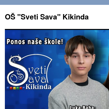
OŠ "Sveti Sava" Kikinda