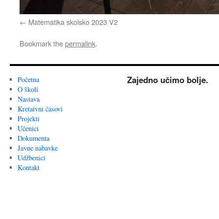
Matematika skolsko 2023 V2
Bookmark the
permalink
.
Zajedno učimo bolje.
Početna
O školi
Nastava
Kretaivni časovi
Projekti
Učenici
Dokumenta
Javne nabavke
Udžbenici
Kontakt