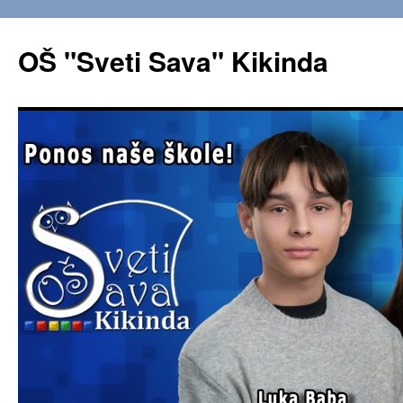
OŠ "Sveti Sava" Kikinda