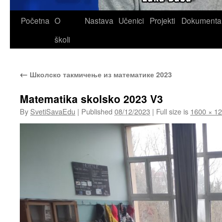
Skip
Početna
O
Nastava
Učenici
Projekti
Dokumenta
to
školi
content
←
Школско такмичење из математике 2023
Matematika skolsko 2023 V3
By
SvetiSavaEdu
|
Published
08/12/2023
|
Full size is
1600 × 1