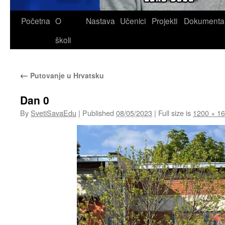
Skip
Početna
O
Nastava
Učenici
Projekti
Dokumenta
to
školi
content
←
Putovanje u Hrvatsku
Dan 0
By
SvetiSavaEdu
|
Published
08/05/2023
|
Full size is
1200 × 1