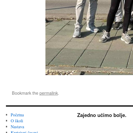
Bookmark the
permalink
.
Zajedno učimo bolje.
Početna
O školi
Nastava
Kretaivni časovi