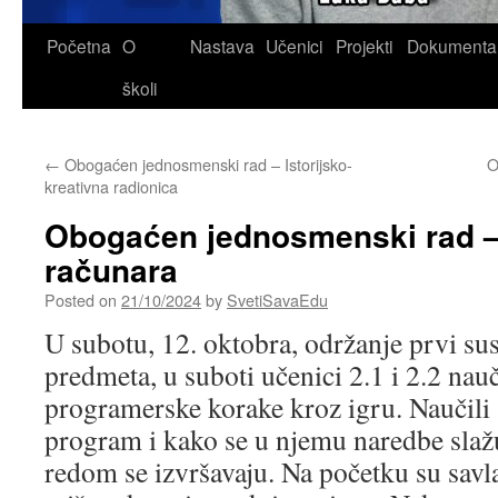
Skip
Početna
O
Nastava
Učenici
Projekti
Dokumenta
to
školi
content
←
Obogaćen jednosmenski rad – Istorijsko-
O
kreativna radionica
Obogaćen jednosmenski rad –
računara
Posted on
21/10/2024
by
SvetiSavaEdu
U subotu, 12. oktobra, održanje prvi su
predmeta, u suboti učenici 2.1 i 2.2 nauč
programerske korake kroz igru. Naučili su
program i kako se u njemu naredbe slaž
redom se izvršavaju. Na početku su savl