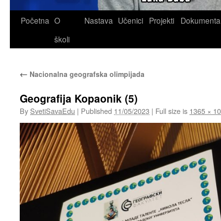
Skip
Početna
O
Nastava
Učenici
Projekti
Dokumenta
to
školi
content
←
Nacionalna geografska olimpijada
Geografija Kopaonik (5)
By
SvetiSavaEdu
|
Published
11/05/2023
|
Full size is
1365 × 1