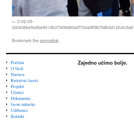
0-02-05-
0dc636be5e5be9319b37908d80a3f724af8f9b768b3d12fc4c3a61
Bookmark the
permalink
.
Zajedno učimo bolje.
Početna
O školi
Nastava
Kretaivni časovi
Projekti
Učenici
Dokumenta
Javne nabavke
Udžbenici
Kontakt