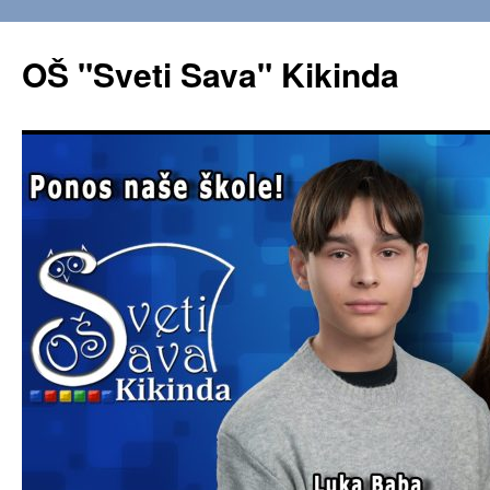
OŠ "Sveti Sava" Kikinda