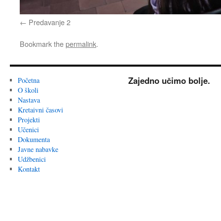
Predavanje 2
Bookmark the
permalink
.
Zajedno učimo bolje.
Početna
O školi
Nastava
Kretaivni časovi
Projekti
Učenici
Dokumenta
Javne nabavke
Udžbenici
Kontakt