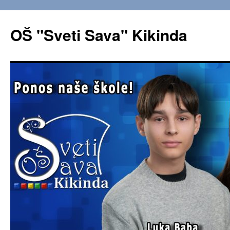
OŠ "Sveti Sava" Kikinda