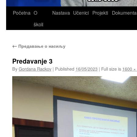
Skip
Početna
O
Nastava
Učenici
Projekti
Dokumenta
to
školi
content
←
Предавање о насиљу
Predavanje 3
By
Gordana Rackov
|
Published
16/05/2023
|
Full size is
1600 ×