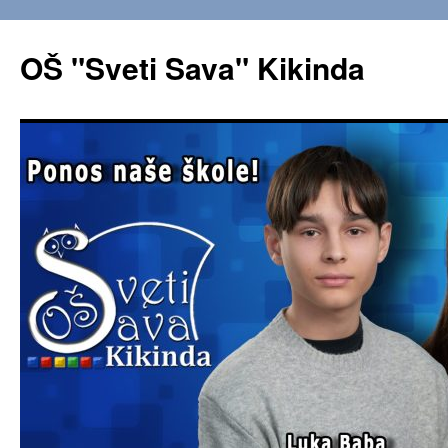
OŠ "Sveti Sava" Kikinda