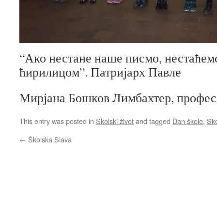
“Ако нестане наше писмо, нестаћем
ћирилицом”. Патријарх Павле
Мирјана Бошков Лимбахтер, професо
This entry was posted in
Školski život
and tagged
Dan škole
,
Ško
←
Školska Slava