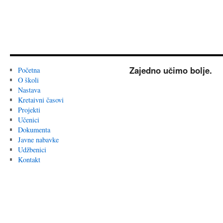
Zajedno učimo bolje.
Početna
O školi
Nastava
Kretaivni časovi
Projekti
Učenici
Dokumenta
Javne nabavke
Udžbenici
Kontakt