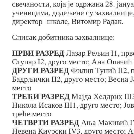
свечаности, која је одржана 28. јан
ученицима, додељене су захвалнице, 
директор школе, Витомир Радак.
Списак добитника захвалнице:
ПРВИ РАЗРЕД
Лазар Рељин I1, прв
Ступар I2, друго место; Ана Опачић 
ДРУГИ РАЗРЕД
Филип Тунић II2, 
Бадрљички II2, друго место; Весна Ј
место
ТРЕЋИ РАЗРЕД
Мајда Хелдрих III3
Никола Исаков III1, друго место; Јо
треће место
ЧЕТВРТИ РАЗРЕД
Ања Макивић IV
Невена Киурски IV3, друго место; А