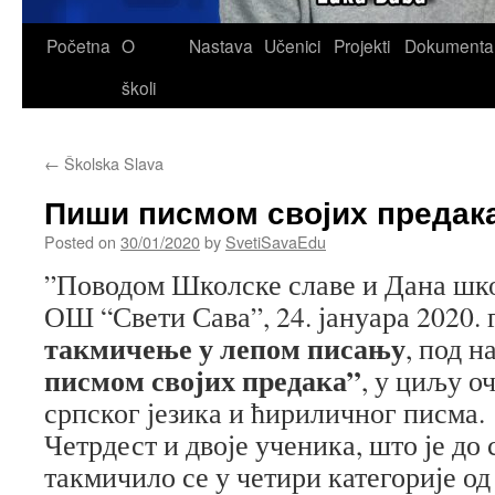
Skip
Početna
O
Nastava
Učenici
Projekti
Dokumenta
to
školi
content
←
Školska Slava
Пиши писмом својих предак
Posted on
30/01/2020
by
SvetiSavaEdu
”Поводом Школске славе и Дана школ
ОШ “Свети Сава”, 24. јануара 2020.
такмичење у лепом писању
, под 
писмом својих предака”
, у циљу о
српског језика и ћириличног писма.
Четрдест и двоје ученика, што је до 
такмичило се у четири категорије од 