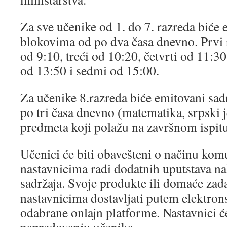
Za sve učenike od 1. do 7. razreda biće 
blokovima od po dva časa dnevno. Prvi 
od 9:10, treći od 10:20, četvrti od 11:30,
od 13:50 i sedmi od 15:00.
Za učenike 8.razreda biće emitovani sad
po tri časa dnevno (matematika, srpski j
predmeta koji polažu na završnom ispit
Učenici će biti obavešteni o načinu kom
nastavnicima radi dodatnih uputstava n
sadržaja. Svoje produkte ili domaće zada
nastavnicima dostavljati putem elektron
odabrane onlajn platforme. Nastavnici će