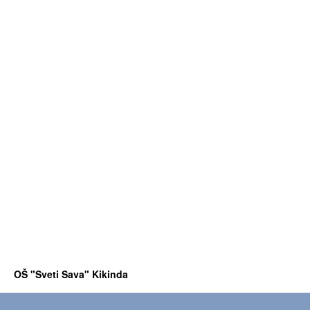
OŠ "Sveti Sava" Kikinda