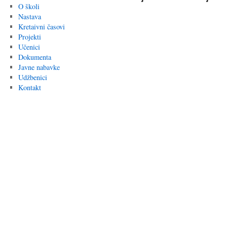
O školi
Nastava
Kretaivni časovi
Projekti
Učenici
Dokumenta
Javne nabavke
Udžbenici
Kontakt