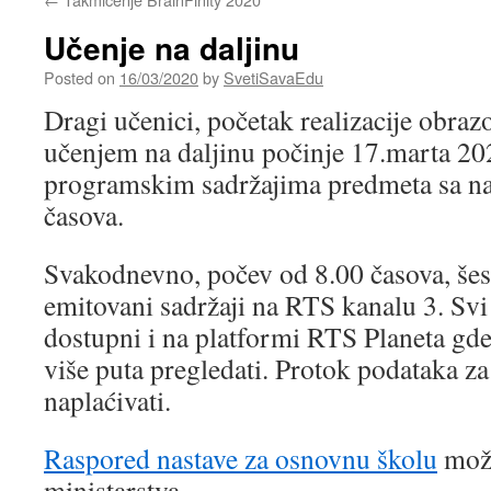
Učenje na daljinu
Posted on
16/03/2020
by
SvetiSavaEdu
Dragi učenici, početak realizacije obra
učenjem na daljinu počinje 17.marta 20
programskim sadržajima predmeta sa n
časova.
Svakodnevno, počev od 8.00 časova, šest
emitovani sadržaji na RTS kanalu 3. Svi s
dostupni i na platformi RTS Planeta gd
više puta pregledati. Protok podataka za
naplaćivati.
Raspored nastave za osnovnu školu
može
ministarstva.