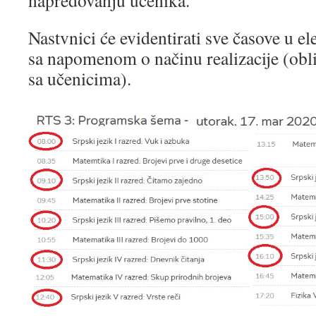
napredovanju učenika.
Nastvnici će evidentirati sve časove u 
sa napomenom o načinu realizacije (obl
sa učenicima).