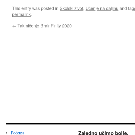
This entry was posted in
Školski život
,
Učenje na daljinu
and ta
permalink
.
←
Takmičenje BrainFinity 2020
Zajedno učimo bolje.
Početna